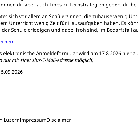
tät
Zentrum für Brückenangebote
 können dir aber auch Tipps zu Lernstrategien geben, dir be
ulen mit BM
tet sich vor allem an Schüler/innen, die zuhause wenig U
 / Mittelschulen (gruezi.lu.ch)
Fachklasse Grafik (fachkl
 Schulzeit
em Unterricht wenig Zeit für Hausaufgaben haben. Es könne
schafts-Mittelschulzentrum FMZ
Gymnasialbildung, Kan
der Schule erledigen und dabei froh sind, im Bedarfsfall a
chulobligatorium, Primarschule, Sekundarschule, Schulferien, Tag
Schulpsychologie, Schulsozialarbeit, Heilpädagogik und Sondersch
Fachmittelschulen (beruf.lu.ch)
Studienwahl- und Stud
Lernen
portcamps
Primarschule
Sekundarschule
Schulpflich
d Darlehen
mittelschule
Informatikmittelschule
Wirtschaftsmitte
 elektronische Anmeldeformular wird am 17.8.2026 hier au
ung
Musikschulen
Schulferien
Früherziehung
Schu
, Stipendien, Ausbildungsdarlehen
 nur mit einer sluz-E-Mail-Adresse möglich)
sche Schulen
Freiwilliger Schulsport
 5.09.2026
niversität Luzern unilu
Finanzielle Unterstützung für A
ipendien (beruf.lu.ch)
Studienbeiträge Höhere Berufsbi
schule, Studium, Hochschulstudium, Universitätsstudium, univers
, Hochschule, universitäre Hochschule, Bachelor, Master, Doktora
Unterstützung Pädagogische Hochschule PHLU
Stipendi
rn, Fachhochschule Zentralschweiz, HSLU, Pädagogische Hochschul
on der Schweizer Hochschulen)
ities
Universität Luzern
Fachstelle Hochschulbildung
n Luzern
Impressum
Disclaimer
nderkrippe, Krippe, Kinderhort, Kindertagesstätte, Spielgruppe, Ta
uung
Freiwilliges Kindergarten Jahr
Frühe Sprachförd