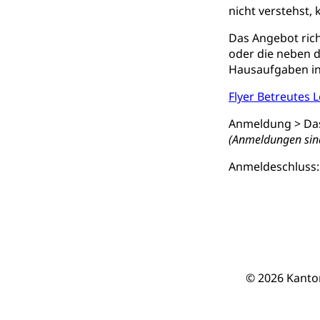
Berufsmaturi
nicht verstehst,
und Vollzeitsch
Das Angebot rich
Berufsbildung
Obligatorische
oder die neben d
Fach- & Wirt
Hausaufgaben in 
Schulpflicht, S
Psychomotorik, 
Gymnasien & 
Flyer Betreutes 
Kantonale S
Stipendien un
Gesundheits
Anmeldung > Das
Sonderschul
Studienbeihilfe
(Anmeldungen sind
Heilpädagogi
Anmeldeschluss:
Stipendien U
Universität
Fachstelle St
Technische Hoch
Hochschulbildung
Finanzielle 
Hochschule Luze
(Dachorganisati
swissunivers
Vorschule
© 2026 Kanto
Kindergarten, Ki
Kinderbetre