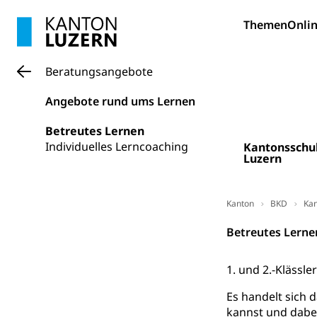
Bildung und Fo
Themen
Onlin
Wissenschaft
Forschungsförde
Beratungsangebote
Pilotprojekt
Erwachsenenb
Angebote rund ums Lernen
Umschulung, zwe
Grundkompetenze
Betreutes Lernen
Individuelles Lerncoaching
Kantonsschu
Erwachsene
Berufliche Gr
Luzern
Fachperson B
Lehre, Berufsfac
Allgemeinbil
Kanton
BKD
Kan
Schulen und 
Hochschule F
Bildung & Be
Betreutes Lerne
Fremdsprache
Studium, Hochsc
Berufsabschl
1. und 2.-Klässl
Information
Campus Hor
Mittelschulen
Es handelt sich
Berufslehre (
Pädagogische
Gymnasium, Hand
kannst und dabei
Informatikmitte