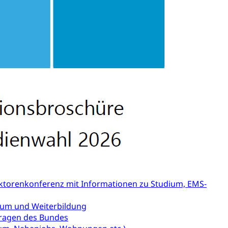
sabgabe, Langsamverkehr, Transportmittel, Auto, Motorrad,
t
Verkehr und Infrastruktur vif
Kantonsstrassen
ktorenkonferenz mit Informationen zu Studium, EMS-
ewalt, elterliche Sorge
dium und Weiterbildung
fragen des Bundes