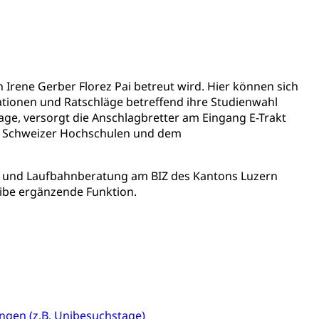
sicherung (WAS Luzern)
gigkeit, Suchtkrankheit, Drogenabhängige,
 Irene Gerber Florez Pai betreut wird. Hier können sich
ientendossier
tionen und Ratschläge betreffend ihre Studienwahl
age, versorgt die Anschlagbretter am Eingang E-Trakt
en Schweizer Hochschulen und dem
Pensionskasse, erste Säule, zweite Säule, dritte Säule,
rung
ien- und Laufbahnberatung am BIZ des Kantons Luzern
S Luzern)
AHV-Beiträge (WAS Luzern)
eibe ergänzende Funktion.
AHV-Altersrente (WAS Luzern)
Behinderung, Erwerbsunfähigkeit, Behinderte
ungen (z.B. Unibesuchstage)