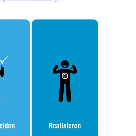
Denkmalpflege
ulturelles Erbe, Nachwuchsförderung, Vermittlung, Selektive
, Recherche, Bildende Kunst, Angewandte Kunst,
örderfonds, Werkankäufe, Kunstankäufe, Kunst und Bau,
alschweizer Filmförderung