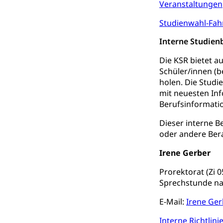
Sucht und Dr
Veranstaltungen
Soziales und 
Drogenabhängigk
Studienwahl-Fah
Drogensüchtige,
Invalidenver
Interne Studien
Fachstelle S
Gesundheitsv
Die KSR bietet a
Gesundheitsverso
Schüler/innen (
holen. Die Studi
Gesundheits
AHV / IV
mit neuesten In
Altersrente, Inv
Berufsinformatio
Hilflosenentsch
Dieser interne B
Hilfslosenen
oder andere Ber
Behinderung
Informations
Körperbehinderu
Irene Gerber
IV-Leistunge
Prorektorat (Zi 0
Inklusion im
Sprechstunde na
Kultur und Medi
E-Mail:
Irene Ger
Archive und B
Interne Richtlin