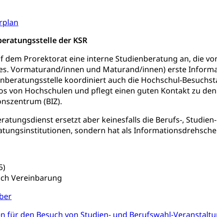
ogen
Gesellschaft (Dienststelle)
Opferhilfe
Arbeitslosenver
eit, Drogensucht, Medikamentenabhängigkeit, Arzneimittelabhän
rplan
 Betäubungsmittel, Suchtmittel, Psychopharmaka
sicherung (WAS Luzern)
Soziale Sicherheit
beratungsstelle der KSR
ucht Region Luzern
Drogen (Polizei)
Sucht
ersorgung
uf dem Prorektorat eine interne Studienberatung an, die von
rgung, Spital, Pflegeinitiative, Ambulant vor stationär, AVOS, Pat
bes. Vormaturand/innen und Maturand/innen) erste Informa
enberatungsstelle koordiniert auch die Hochschul-Besuchst
versorgung
fos von Hochschulen und pflegt einen guten Kontakt zu d
alidenrente, Witwenrente, Sozialversicherung, Vorsorgeeinrichtung, 
nszentrum (BIZ).
ädigung, Ergänzungsleistungen, Altersvorsorge, Todesfallversiche
eratungsdienst ersetzt aber keinesfalls die Berufs-, Stud
tschädigung (WAS Luzern)
AHV-Hinterlassenenrente (WA
atungsinstitutionen, sondern hat als Informationsdrehsch
stelle AHV/IV
Ergänzungsleistungen (EL) (WAS Luzern)
ng, körperliche Behinderung, geistige Behinderung, psychische 
n (WAS Luzern)
5)
 Sport
Menschen mit Behinderungen
ch Vereinbarung
en
ber
ibliotheken
ien für den Besuch von Studien- und Berufswahl-Veranstalt