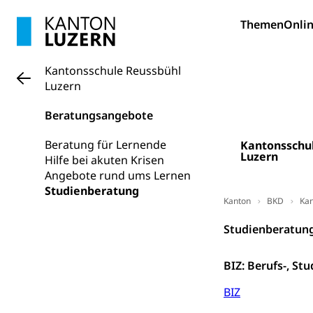
Konsumenten
Themen
Onlin
Konsumentenrech
Erschöpfung, nat
Kantonsschule Reussbühl
Lebensmittel
Krankenversi
Luzern
Unfallversicheru
Beratungsangebote
Krankenversi
Lebensmittels
Beratung für Lernende
Kantonsschu
Obligatorisc
sichere Lebensmi
Luzern
Hilfe bei akuten Krisen
Angebote rund ums Lernen
Trinkwasser
Prävention
Studienberatung
Kanton
BKD
Kan
Gesundheitsvors
Sekundärprävent
Studienberatun
Darmkrebsvo
Soziale Sicher
BIZ: Berufs-, S
Suchtpräven
Sozialversicheru
Invalidenversich
BIZ
Kranken- und 