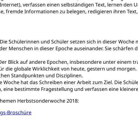
tät
Zentrum für Brückenangebote
 Internet), verfassen einen selbständigen Text, lernen den
ulen mit BM
e, fremde Informationen zu belegen, redigieren ihren Text, 
 / Mittelschulen (gruezi.lu.ch)
Fachklasse Grafik (fachkl
 Schulzeit
schafts-Mittelschulzentrum FMZ
Gymnasialbildung, Kan
chulobligatorium, Primarschule, Sekundarschule, Schulferien, Tag
Schulpsychologie, Schulsozialarbeit, Heilpädagogik und Sondersch
Fachmittelschulen (beruf.lu.ch)
Studienwahl- und Stud
 Die Schülerinnen und Schüler setzen sich in dieser Woche
der Menschen in dieser Epoche auseinander. Sie schärfen
portcamps
Primarschule
Sekundarschule
Schulpflich
d Darlehen
mittelschule
Informatikmittelschule
Wirtschaftsmitte
ung
Musikschulen
Schulferien
Früherziehung
Schu
, Stipendien, Ausbildungsdarlehen
 Der Blick auf andere Epochen, insbesondere unter einem tr
ür die globale Wirklichkeit von heute, gestern und morgen
sche Schulen
Freiwilliger Schulsport
niversität Luzern unilu
Finanzielle Unterstützung für A
chen Standpunkten und Disziplinen.
ie Woche hat das Schreiben einer Arbeit zum Ziel. Die Schü
ipendien (beruf.lu.ch)
Studienbeiträge Höhere Berufsbi
schule, Studium, Hochschulstudium, Universitätsstudium, univers
, Hochschule, universitäre Hochschule, Bachelor, Master, Doktora
 eine bestimmte Fragestellung und verfassen eine kleinere A
Unterstützung Pädagogische Hochschule PHLU
Stipendi
rn, Fachhochschule Zentralschweiz, HSLU, Pädagogische Hochschul
Themen Herbstsonderwoche 2018:
on der Schweizer Hochschulen)
gs-Broschüre
ities
Universität Luzern
Fachstelle Hochschulbildung
nderkrippe, Krippe, Kinderhort, Kindertagesstätte, Spielgruppe, Ta
uung
Freiwilliges Kindergarten Jahr
Frühe Sprachförd