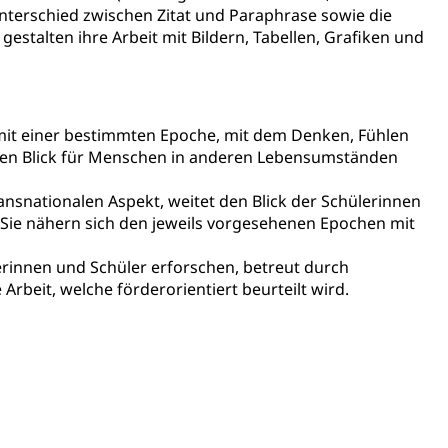
 Unterschied zwischen Zitat und Paraphrase sowie die
gestalten ihre Arbeit mit Bildern, Tabellen, Grafiken und
assegrafik.ch)
tonsschulen
esschule, Schulergänzende Betreuung, Logopädie,
ulen
ienbearatung
Fachklasse Grafik
 mit einer bestimmten Epoche, mit dem Denken, Fühlen
 den Blick für Menschen in anderen Lebensumständen
t
Kindergarten & Basisstufe
Förderangebote
lschule
FMS und Vollzeitschulen mit BM
ldienste
Betreuungsangebote
Schulliste
ansnationalen Aspekt, weitet den Blick der Schülerinnen
. Sie nähern sich den jeweils vorgesehenen Epochen mit
usbildung Pflege HF oder Studium Pflege FH
lerinnen und Schüler erforschen, betreut durch
ldung
itäre Ausbildung, akademische Ausbildung,
t, Weiterbildung, Forschung, Entwicklung, Dienstleistungen,
rbeit, welche förderorientiert beurteilt wird.
en Hochschule Luzern hslu
e Luzern, PH Luzern, UniLU, swissuniversities
gesmutter, Freiwilliges Kindergarten Jahr
erung
Kindergarten & Basisstufe