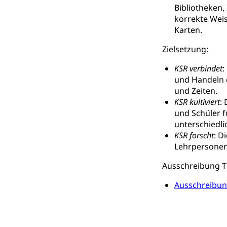
Berufsmaturi
Bibliotheken,
und Vollzeitsch
korrekte Weis
Karten.
Berufsbildung
Obligatorische
Fach- & Wirt
Zielsetzung:
Schulpflicht, S
Psychomotorik, 
Gymnasien & 
KSR verbindet
:
und Handeln 
Kantonale S
Stipendien un
Gesundheits
und Zeiten.
Sonderschul
Studienbeihilfe
KSR kultiviert
:
und Schüler f
Heilpädagogi
Stipendien U
Universität
unterschiedli
KSR forscht
: D
Fachstelle St
Technische Hoch
Hochschulbildung
Lehrpersonen,
Finanzielle 
Hochschule Luze
Ausschreibung 
(Dachorganisati
Ausschreibun
swissunivers
Vorschule
Kindergarten, Ki
Kinderbetre