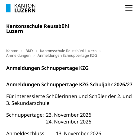
(gewaltpraevention.lu.ch)
Entlassung, Stellenverlust, Arbeitsmangel,
Na
Unterbeschäftigung, Arbeitslosenversicherung,
Arbeitsgericht
Arbeitslosenentschädigung
Schlichtungsbehörde Arbeit
Kantonsschule Reussbühl
Luzern
Arbeitslosigkeit (gruezi.lu.ch)
Berufliche Selbständigkeit
Arbeitslosigkeit und Stellensuche (WAS
selbständig Erwerbender, Freiberufler
Luzern)
Kanton
BKD
Kantonsschule Reussbühl Luzern
Unterstützung der Wirtschaftsförderung
Anmeldungen
Pensionierung
Anmeldungen Schnuppertage KZG
Arbeitslosenentschädigung (WAS Luzern)
Luzern
Frühpensionierung, Altersrente, berufliche
Anmeldungen Schnuppertage KZG
Vorsorge, Altersvorsorge
Handelsregister Luzern
Dienststelle Steuern - Wissenswertes
Anmeldungen Schnuppertage KZG Schuljahr 2026/27
AHV-Altersrente (WAS Luzern)
Selbständige (WAS Luzern)
LUPK - Luzerner Pensionskasse
Für interessierte Schülerinnen und Schüler der 2. und
Bildung und Forschung
3. Sekundarschule
Altersvorsorge (gruezi.lu.ch)
Wissenschaftsförderung
Schnuppertage:
	23
. November 2026
24. November 2026
Forschungsförderung, Wissenschaftsmarketing,
Wissenschaft, Forschung, Entwicklung, Projekte
Anmeldeschluss:
13. November 2026