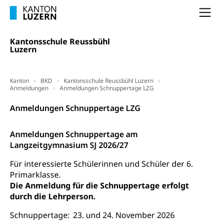
(gewaltpraevention.lu.ch)
Entlassung, Stellenverlust, Arbeitsmangel,
Na
Unterbeschäftigung, Arbeitslosenversicherung,
Arbeitsgericht
Arbeitslosenentschädigung
Schlichtungsbehörde Arbeit
Kantonsschule Reussbühl
Luzern
Arbeitslosigkeit (gruezi.lu.ch)
Berufliche Selbständigkeit
Arbeitslosigkeit und Stellensuche (WAS
selbständig Erwerbender, Freiberufler
Luzern)
Kanton
BKD
Kantonsschule Reussbühl Luzern
Unterstützung der Wirtschaftsförderung
Anmeldungen
Pensionierung
Anmeldungen Schnuppertage LZG
Arbeitslosenentschädigung (WAS Luzern)
Luzern
Frühpensionierung, Altersrente, berufliche
Anmeldungen Schnuppertage LZG
Vorsorge, Altersvorsorge
Handelsregister Luzern
Dienststelle Steuern - Wissenswertes
Anmeldungen Schnuppertage am
AHV-Altersrente (WAS Luzern)
Langzeitgymnasium SJ 2026/27
Selbständige (WAS Luzern)
LUPK - Luzerner Pensionskasse
Bildung und Forschung
Für interessierte Schülerinnen und Schüler der 6.
Altersvorsorge (gruezi.lu.ch)
Primarklasse.
Wissenschaftsförderung
Die Anmeldung für die Schnuppertage erfolgt
durch die Lehrperson.
Forschungsförderung, Wissenschaftsmarketing,
Wissenschaft, Forschung, Entwicklung, Projekte
Schnuppertage:
23. und 24. November 2026