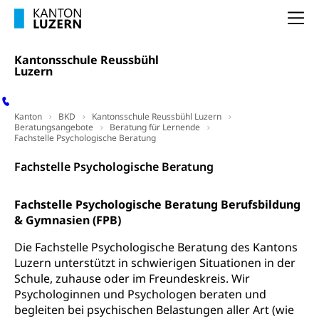
Forschungsförderung, Wissenschaftsmarketing,
Na
Wissenschaft, Forschung, Entwicklung, Projekte
Pilotprojekte Klima
Erwachsenenbildung und Weiterbildung
Kantonsschule Reussbühl
Luzern
Innovative Projekte Landwirtschaft und
Umschulung, zweiter Bildungsweg,
Nachdiplomstudium, Zusatzlehre, Höhere
Wald
Berufsbildung, Berufsmatura nach Lehre,
Kanton
BKD
Kantonsschule Reussbühl Luzern
Projektförderung Universität Luzern unilu
Neuorientierung, Grundkompetenzen,
Beratungsangebote
Beratung für Lernende
Berufsberatung, Standortbestimmung,
Fachstelle Psychologische Beratung
Studienberatung, Beratung und Unterstützung,
Berufsabschluss für Erwachsene
Fachstelle Psychologische Beratung
Erwachsenenmatura
Berufliche Grundbildung
Fachstelle Psychologische Beratung Berufsbildung
Bildungsgutscheine Grundkompetenzen
Lehre, Berufsfachschule, Lehrbetrieb, Lehrvertrag,
& Gymnasien (FPB)
Berufsberatung, Qualifikationsverfahren,
Bildung & Berufsabschluss für Erwachsene
Berufswahl & Berufsberatung, Schnupperlehre und
Die Fachstelle Psychologische Beratung des Kantons
Lehrstellensuche, Berufsmaturität,
Luzern unterstützt in schwierigen Situationen in der
Fachperson Betreuung (verkürzte
Brückenangebote, Zugewanderte & Arbeitsmarkt,
Schule, zuhause oder im Freundeskreis. Wir
Grundbildung)
Fachstelle Berufsbildung
Psychologinnen und Psychologen beraten und
Fachperson Gesundheit (verkürzte
begleiten bei psychischen Belastungen aller Art (wie
Schulen und Berufsbildungszentren
Hochschule Fachhochschule