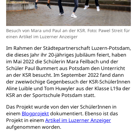
Bildungsgutscheine Grundkompetenzen
Lehre, Berufsfachschule, Lehrbetrieb, Lehrvertrag,
Berufsberatung, Qualifikationsverfahren,
Bildung & Berufsabschluss für Erwachsene
Berufswahl & Berufsberatung, Schnupperlehre und
Lehrstellensuche, Berufsmaturität,
Fachperson Betreuung (verkürzte
Besuch von Mara und Paul an der KSR. Foto: Pawel Streit für
Brückenangebote, Zugewanderte & Arbeitsmarkt,
Grundbildung)
einen Artikel im Luzerner Anzeiger
Fachstelle Berufsbildung
Fachperson Gesundheit (verkürzte
Im Rahmen der Städtepartnerschaft Luzern-Potsdam,
Schulen und Berufsbildungszentren
Hochschule Fachhochschule
Grundbildung)
die dieses Jahr ihr 20-jähriges Jubiläum feiert, haben
Integrationsvorlehre INVOL Zentralschweiz
Studium, Hochschulstudium, tertiäre Bildung
im Mai 2022 die Schülerin Mara Feilbach und der
Allgemeinbildung für Erwachsene
Schüler Paul Bummert aus Potsdam den Unterricht
Fremdsprachen in der Berufslehre –
Berufsberatung (berufsberatung.ch)
Campus Horw
Mittelschulen
an der KSR besucht. Im September 2022 fand dann
MobiLingua
der zweiwöchige Gegenbesuch der KSR-SchülerInnen
Grundkompetenzen (einfach-besser.ch)
Campus Horw (HSLU)
Gymnasium, Handelsmittelschule, Sekundarstufe II,
Informationen für Lernende und Gesetzliche
Aline Luible und Tom Huwyler aus der Klasse L19a der
Kantonsschule, Fachmittelschule, Fachmatura,
Bildung & Berufsabschluss für Erwachsene
Fachstelle Hochschulbildung
Vertreter
KSR an der Sportschule Potsdam statt.
Fachklasse Grafik Luzern, Berufsmatura,
Informatikmittelschule, Fachmittelschulzentrum
Lehre nach dem Gymnasium
Hochschulen
Informationen für zugewanderte Personen
Das Projekt wurde von den vier SchülerInnen in
FMS, Fachmittelschulen, Vollzeitschulen mit
Berufsmatura BM, Aufnahmebedingungen FMS und
einem
Blogprojekt
dokumentiert. Ebenso ist das
Höhere Berufsbildung
Hochschule Luzern HSLU
Schnupperlehre & Lehrstellensuche
Vollzeitschulen mit BM
Projekt in einem
Artikel im Luzerner Anzeiger
Berufsabschluss für Erwachsene
Pädagogische Hochschule Luzern, PH Luzern
Beruf & Weiterbildung (beruf.lu.ch)
aufgenommen worden.
Berufsbildung / Mittelschulen (gruezi.lu.ch)
Obligatorische Schulzeit
Höhere Bildung (hflu.ch)
Höhere Fachschule Luzern HFLU
Berufslehre (beruf.lu.ch)