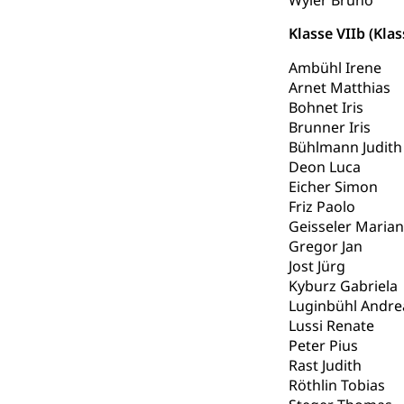
Wyler Bruno
Gesundheitsverso
Klasse VIIb (Kla
Gesundheits
Ambühl Irene
AHV / IV
Arnet Matthias
Altersrente, Inv
Bohnet Iris
Hilflosenentsch
Brunner Iris
Bühlmann Judith
Hilfslosenen
Behinderung
Deon Luca
Informations
Körperbehinderu
Eicher Simon
Friz Paolo
IV-Leistunge
Inklusion im
Geisseler Maria
Gregor Jan
Kultur und Medi
Jost Jürg
Kyburz Gabriela
Luginbühl Andre
Archive und B
Lussi Renate
Bücher, Bundesa
Peter Pius
Rast Judith
Staatsarchiv
Kulturelle Ein
Röthlin Tobias