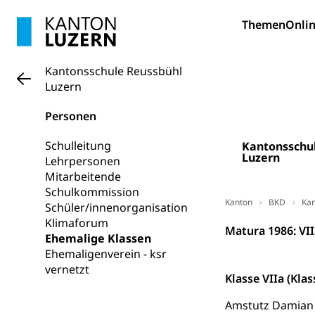
Sonderschul
Studienbeihilfe
Themen
Onlin
Heilpädagogi
Stipendien U
Universität
Fachstelle St
Technische Hoch
Kantonsschule Reussbühl
Hochschulbildung
Finanzielle 
Luzern
Hochschule Luze
(Dachorganisati
Personen
swissunivers
Vorschule
Schulleitung
Kantonsschu
Kindergarten, Ki
Luzern
Lehrpersonen
Mitarbeitende
Kinderbetre
Schulkommission
Kanton
BKD
Kan
Schüler/innenorganisation
Frühe Förde
Gesundheit und 
Klimaforum
Matura 1986: VIIa
Ehemalige Klassen
Konsumenten
Ehemaligenverein - ksr
vernetzt
Konsumentenrech
Klasse VIIa (Kla
Erschöpfung, nat
Amstutz Damian