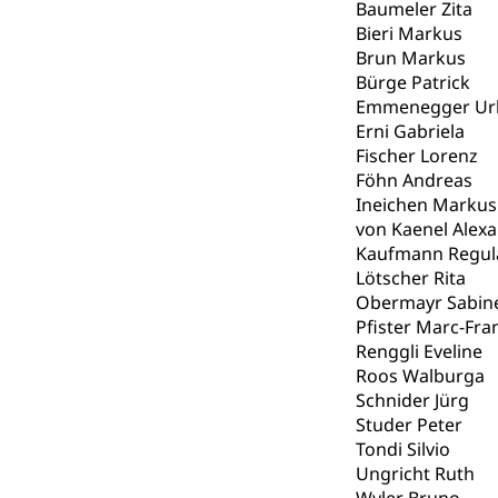
Lebensmittel
Krankenversi
Baumeler Zita
Bieri Markus
Unfallversicheru
Brun Markus
Bürge Patrick
Krankenversi
Lebensmittels
Emmenegger Ur
Obligatorisc
sichere Lebensmi
Erni Gabriela
Fischer Lorenz
Trinkwasser
Prävention
Föhn Andreas
Ineichen Markus
Gesundheitsvors
von Kaenel Alex
Sekundärprävent
Kaufmann Regul
Lötscher Rita
Darmkrebsvo
Soziale Sicher
Obermayr Sabin
Suchtpräven
Sozialversicheru
Pfister Marc-Fra
Invalidenversich
Renggli Eveline
Roos Walburga
Kranken- und 
Sucht und Dr
Schnider Jürg
Studer Peter
Soziales und 
Drogenabhängigk
Tondi Silvio
Drogensüchtige,
Invalidenver
Ungricht Ruth
Fachstelle S
Gesundheitsv