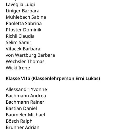
Frühe Sprachförderung
Laveglia Luigi
Konsumentenschutz
Liniger Barbara
Kindergarten & Basisstufe
Mühlebach Sabina
Konsumentenrechte, Produktsicherheit,
Frühe Förderung
Paoletta Sabrina
Preisüberwachung, Preisüberwacher,
Pfoster Dominik
Konsumentenorganisation, parallele Einfuhr,
regionale Erschöpfung, nationale Erschöpfung,
Richli Claudia
internationale Erschöpfung, Preisabsprache, Kartell,
Selim Samir
Cassis-deDijon-Prinzip
Vitacek Barbara
von Wartburg Barbara
Lebensmittelkontrolle und
Krankenversicherung
Wechsler Thomas
Verbraucherschutz
Wicki Irene
Unfallversicherung, Berufsunfallversicherung,
Krankheit, Unfall, Prämienverbilligung,
Klasse VIIb (Klassenlehrperson Erni Lukas)
Krankenkasse
Allessandri Yvonne
Krankenversicherung (WAS Luzern)
Lebensmittelsicherheit
Bachmann Andrea
Prämienverbilligung (WAS Luzern)
sichere Lebensmittel, Lebensmittelkontrolle,
Bachmann Rainer
Lebensmittelhygiene, Produktesicherheit
Bastian Daniel
Obligatorische Krankenversicherung (WAS
Baumeler Michael
Luzern)
Trinkwasser
Prävention
Bösch Ralph
Kranken- und Unfallversicherung
Brunner Adrian
Lebensmittel
Gesundheitsvorsorge, Wellness, Unfallverhütung,