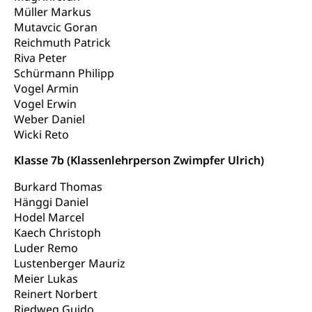
Ambulant vor stationär, AVOS, Patientendossier
Müller Markus
Sucht
Invalidenversicherung (WAS Luzern)
Mutavcic Goran
Gesundheitsversorgung
AHV / IV
Reichmuth Patrick
Soziale Sicherheit
Riva Peter
Altersrente, Invalidenrente, Witwenrente,
Schürmann Philipp
Sozialversicherung, Vorsorgeeinrichtung,
Pensionskasse, erste Säule, zweite Säule, dritte
Vogel Armin
Säule, Hilflosenentschädigung,
Vogel Erwin
Ergänzungsleistungen, Altersvorsorge,
Weber Daniel
Todesfallversicherung
Wicki Reto
Hilfslosenentschädigung (WAS Luzern)
Behinderung
Klasse 7b (Klassenlehrperson Zwimpfer Ulrich)
AHV-Hinterlassenenrente (WAS Luzern)
Körperbehinderung, körperliche Behinderung,
Burkard Thomas
geistige Behinderung, psychische Behinderung,
Hänggi Daniel
AHV-Beiträge (WAS Luzern)
Erwerbsunfähigkeit, Behinderte
Hodel Marcel
Informationsstelle AHV/IV
Kaech Christoph
Inklusion im Sport
Luder Remo
Ergänzungsleistungen (EL) (WAS Luzern)
Menschen mit Behinderungen
Lustenberger Mauriz
Kultur und Medien
AHV-Altersrente (WAS Luzern)
Meier Lukas
Reinert Norbert
IV-Leistungen (WAS Luzern)
Archive und Bibliotheken
Riedweg Guido