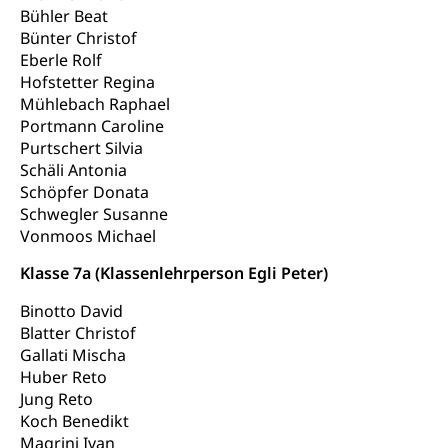
Bühler Beat
Suchtprävention, Alkoholprävention,
Bünter Christof
Tabakprävention, Primärprävention,
Sekundärprävention, Tertiärprävention
Eberle Rolf
Hofstetter Regina
Darmkrebsvorsorge
Soziale Sicherheit
Mühlebach Raphael
Portmann Caroline
Kantonales Tabakpräventionsprogramm
Sozialversicherungen, Sozialpolitik,
Purtschert Silvia
Arbeitslosenversicherung,
Gesundheitsförderung
Schäli Antonia
Mutterschaftsversicherung, Krankenversicherung,
Unfallversicherung, Invalidenversicherung,
Schöpfer Donata
Prävention (Polizei)
Sozialhilfe
Schwegler Susanne
Suchtprävention
Vonmoos Michael
Kranken- und Unfallversicherung
Sucht und Drogen
Gesundheitsversorgung
Klasse 7a (Klassenlehrperson Egli Peter)
(gruezi.lu.ch)
Drogenabhängigkeit, Drogensucht,
Medikamentenabhängigkeit,
Krankenversicherung (WAS Luzern)
Binotto David
Arzneimittelabhängigkeit, Suchtkrankheit,
Blatter Christof
Existenzsicherung - Sozialhilfe
Drogenabhängige, Drogensüchtige,
Gallati Mischa
Betäubungsmittel, Suchtmittel, Psychopharmaka
Soziales und Gesellschaft (Dienststelle)
Huber Reto
Jung Reto
Fachstelle Sucht Region Luzern
Gesundheitsversorgung
Opferhilfe
Koch Benedikt
Drogen (Polizei)
Gesundheitsversorgung, Spital, Pflegeinitiative,
Magrini Ivan
Arbeitslosenversicherung (WAS Luzern)