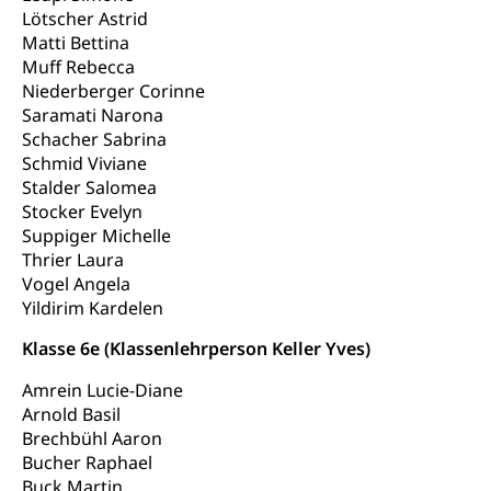
Lötscher Astrid
Schwangerschaft / Geburt (gruezi.lu.ch)
Mündigkeit, Kindesschutz, Jugendschutz
Matti Bettina
Muff Rebecca
Kinder- und Jugendförderung
Pflege / Pflegeheim
Niederberger Corinne
Psychische Gesundheit
Hauspflege, spitalexterne Pflege, Spitex
Saramati Narona
Schacher Sabrina
IV für Kinder und Jugendliche (WAS Luzern)
Betreuende Angehörige
Religion
Schmid Viviane
Stalder Salomea
Pflegeheimliste und freie Pflegeplätze
Kirche, Gottesdienst, Seelsorge,
Stocker Evelyn
Religionsgemeinschaft
Betreuung von Angehörigen (WAS Luzern)
Suppiger Michelle
Thrier Laura
Religionsvielfalt Im Kanton Luzern (unilu)
Sport
Vogel Angela
Religion (gruezi.lu.ch)
Freizeitaktivitäten, Schulsport, Spitzensport,
Yildirim Kardelen
Breitensport, Jugend und Sport, Sportanlagen
Klasse 6e (Klassenlehrperson Keller Yves)
Olympiateam Kanton Luzern
Tiere
Amrein Lucie-Diane
Offene Sporthallen
Haustiere, Heimtiere, Wildtiere, Veterinärmedizin,
Arnold Basil
Tiermedizin, Tierarzt, Tierschutz, Jagd, Fischerei,
Brechbühl Aaron
Gesundheitsförderung
Viehzucht
Bucher Raphael
Jugend+Sport
Buck Martin