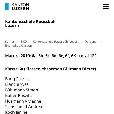
Ergänzungsleistungen, Altersvorsorge,
Todesfallversicherung
Na
Hilfslosenentschädigung (WAS Luzern)
Behinderung
Kantonsschule Reussbühl
Luzern
AHV-Hinterlassenenrente (WAS Luzern)
Körperbehinderung, körperliche Behinderung,
geistige Behinderung, psychische Behinderung,
AHV-Beiträge (WAS Luzern)
Erwerbsunfähigkeit, Behinderte
Kanton
BKD
Kantonsschule Reussbühl Luzern
Personen
Informationsstelle AHV/IV
Ehemalige Klassen
Inklusion im Sport
Ergänzungsleistungen (EL) (WAS Luzern)
Menschen mit Behinderungen
Matura 2010: 6a, 6b, 6c, 6d, 6e, 6f, 6K - total 122
Kultur und Medien
AHV-Altersrente (WAS Luzern)
Klasse 6a (Klassenlehrperson Gillmann Dieter)
IV-Leistungen (WAS Luzern)
Archive und Bibliotheken
Bang Scarlett
Bücher, Bundesarchiv, Landesbibliothek
Bianchi Yves
Staatsarchiv Luzern
Bühlmann Simon
Kulturelle Einrichtungen
Bütler Priszilla
Zentral- und Hochschulbibliothek
Museen, Theater, Bibliotheken
Husmann Vivianne
Isenschmid Andrea
Archiv der Denkmalpflege
Dienststelle Kultur
Kulturförderung
Koch Janine