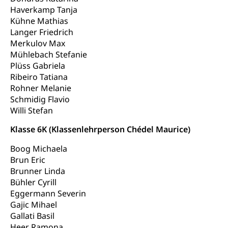
Kantonaler Führungsstab
Polizei
Haverkamp Tanja
Kühne Mathias
Ordnungskräfte, Sicherheit, öffentliche Ordnung
Langer Friedrich
Polizei
Merkulov Max
Versorgung
Mühlebach Stefanie
Vorratshaltung, Vorrat
Plüss Gabriela
Ribeiro Tatiana
Wasserversorgung
Waffen
Rohner Melanie
Schmidig Flavio
Waffenerwerbsschein, Waffenschein, Waffenbüro,
Waffentragen, Selbstverteidigung
Willi Stefan
Klasse 6K (Klassenlehrperson Chédel Maurice)
Waffen, Sprengstoffe und Pyrotechnik
Zivildienst
Boog Michaela
Militärdienst
Brun Eric
Bundesamt für Zivildienst ZIVI
Brunner Linda
Zivilschutz
Bühler Cyrill
Erwerbsausfallentschädigung (WAS Luzern)
Schutzdienstpflicht, Schutzraum,
Eggermann Severin
Schutzraumbaupflicht
Gajic Mihael
Gallati Basil
Zivilschutz
Heer Ramona