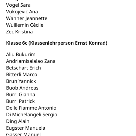
Öffentlicher Verkehr Luzern Mobil
Schiffsverkehr, Binnenschifffahrt, Seeschifffahrt,
Vogel Sara
Flussschifffahrt
Vukojevic Ana
Wanner Jeannette
Schifffahrt (Strassenverkehrsamt)
Strasse
Wuillemin Cécile
Autoverkehr, Lastwagenverkehr, Schwerverkehr,
Zec Kristina
leistungsabhängige Schwerverkehrsabgabe,
Langsamverkehr, Transportmittel, Auto, Motorrad,
Klasse 6c (Klassenlehrperson Ernst Konrad)
Individualverkehr
Aliu Bukurim
zentras (Betrieb und Unterhalt LU, OW, NW,
Andriamisalalao Zana
ZG)
Betschart Erich
Persönliches
Bitterli Marco
Strassenverkehrsamt
Brun Yannick
Verkehr und Infrastruktur vif
Buob Andreas
Zivilstand
Burri Gianna
Kantonsstrassen
Geburt, Heirat, Ehe, Partnerschaft, Tod,
Burri Patrick
Zivilstandsamt, Zivilstandsregiste
Delle Fiamme Antonio
Di Michelangeli Sergio
Zivilstandswesen
Adoption
Ding Alain
Adoptivkind, Adoptiveltern, Adoptionsvermittlung,
Eugster Manuela
Adoptionsverfahren, elterliche Gewalt, elterliche
Gasser Manuel