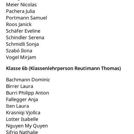
Kunst & Kultur (Luzern Tourismus)
Meier Nicolas
Kulturpolitik, Sprachförderung, Denkmalpflege,
kulturelles Angebot, Kulturerbe, kulturelles Erbe,
Pachera Julia
Nachwuchsförderung, Vermittlung, Selektive
Portmann Samuel
Förderung, Kulturausschreibungen, Kulturpreis,
Roos Janick
Werkbeitrag, Produktionsbeitrag, Recherche,
Schäfer Eveline
Bildende Kunst, Angewandte Kunst, Theater/Tanz,
Schindler Serena
Musik, Entwicklung, Programmbeiträge,
Schmidli Sonja
Filmförderung, Regionale Förderfonds,
Werkankäufe, Kunstankäufe, Kunst und Bau, Schule
Szabó Ilona
und Kultur, Kulturgesuche, Kulturvermittlung
Vogel Mirjam
Klasse 6b (Klassenlehrperson Reutimann Thomas)
Kulturförderung und Vermittlung
Angebote für Schulklassen
Bachmann Dominic
Mobilität
Birrer Laura
Zentralschweizer Filmförderung
Burri Philipp Anton
Schiene und öffentlicher Verkehr
Fallegger Anja
Iten Laura
Schienenverkehr, Zugverkehr, Bahnverkehr,
Transportmittel, öffentlicher Verkehr
Krasniqi Vjollca
Lotter Isabelle
Verkehrsverbund Luzern VVL
Schifffahrt
Nguyen My Quyen
Sifrig Nathalie