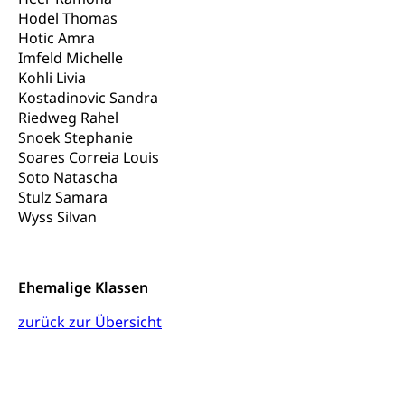
Hodel Thomas
Staat und Recht
Hotic Amra
Imfeld Michelle
Gleichstellung von Frau und Mann
Kohli Livia
Kostadinovic Sandra
Diskriminierung, Gleichstellungsbüro, Mobbing
Riedweg Rahel
Gleichstellung aller Geschlechter und
Snoek Stephanie
Zivilverfahren
Lebensformen
Soares Correia Louis
Zivilrecht, Zivilrechtspflege, Gerichtsverfahren
Soto Natascha
Gleichstellung Menschen mit
Stulz Samara
Bezirksgerichte: Aufgaben und Verfahren
Behinderungen
Betreibung und Konkurs
Wyss Silvan
Kosten im Zivilprozess
Schlichtungsbehörde Gleichstellung
Bankrott, Schulden, Zahlungsunfähigkeit, Pfändung
Schulden (gruezi.lu.ch)
Demokratie
Ehemalige Klassen
Betreibungsämter
Regierungsform, Stimm- und Wahlrecht,
zurück zur Übersicht
Stimmrecht, Abstimmungen, Wahlen, politische
Betreibungsverfahren
Parteien, Grundfreiheiten, Pluralismus
Konkursämter
Volksrechte
Kantonale Steuern