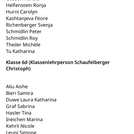
Sorge
Helfenstein Ronja
Hurni Carolyn
Adoption
Aufenthaltsbewilligungen
Kashtanjeva Fitore
Richenberger Svenja
Niederlassungsbewilligung, Aufenthalt,
Schmidlin Peter
Niederlassung, Wohnsitz
Schmidlin Roy
Amt für Migration
Theiler Michèle
Ausweise und Bescheinigungen
Tu Katharina
Reisepass, Identitätskarte, Visum, Geburtsurkunde
Klasse 6d (Klassenlehrperson Schaufelberger
Jagdausweis, Fischereiausweis
Einbürgerung
Christoph)
Strafregisterauszug bestellen
Nationalität, Staatsangehörigkeit,
Staatsbürgerschaft, Bürgerrecht, Erwerb des
Aliu Aishe
Waffen, Sprengstoffe und Pyrotechnik
Bürgerrechts, Verlust des Bürgerrechts,
Bieri Samira
Einbürgerungsverfahren
Reisepass, Identitätskarte
Duwe Laura Katharina
Graf Sabrina
Einbürgerungen
Geburt
Strassenverkehrsamt (Führerausweis,
Hasler Tina
Fahrzeugausweis)
Geburtsurkunde, Geburtsschein, Geburtsanzeige
Ineichen Marina
Namensänderungen
Kehrli Nicole
Familienzulagen (WAS Luzern)
Kinder und Jugendliche
Leupi Simone