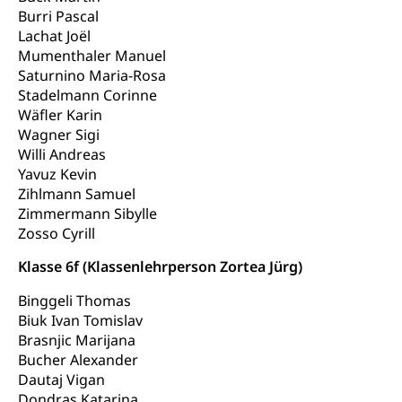
Tierschutz
Todesfall
Burri Pascal
Freiwilliger Schulsport
Hobbytierhaltung und Bienen
Bestattung, Beerdigung, Testament, Erbrecht,
Lachat Joël
Erbschaft, Todesschein, Todesanzeige,
Sportförderung
Mumenthaler Manuel
Veterinärdienst
Zivilstandsamt, Erben, Erbenliste
Saturnino Maria-Rosa
Wildtiere
Stadelmann Corinne
Ärztliche Todesbescheinigung
Wäfler Karin
Halten von Wildtieren
Wagner Sigi
Sicherheit
Haltung Heimtiere
Willi Andreas
Yavuz Kevin
Hunde
Armee
Zihlmann Samuel
Zimmermann Sibylle
Militär, Militärdienst, Militärdienstpflicht,
Zosso Cyrill
Wehrpflicht, Berufssoldat, Militärdienstverweigerer,
Dienstverweigerer, Militärdienstverweigerung,
Klasse 6f (Klassenlehrperson Zortea Jürg)
Wehrpflichtersatz, Wehrpflichtersatzabgabe
Binggeli Thomas
Militär
Bevölkerungsschutz
Biuk Ivan Tomislav
Schweizer Armee
Katastrophenschutz, Katastrophenhilfe, Polizei,
Brasnjic Marijana
Feuerwehr, Gesundheitswesen, technische Betriebe,
Bucher Alexander
Erwerbsausfallentschädigung (WAS Luzern)
Alarmierung, Sirenentest
Dautaj Vigan
Dondras Katarina