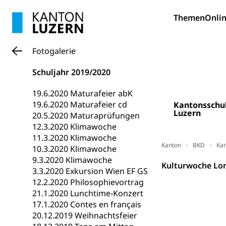
Bildung und Fo
Themen
Onlin
Wissenschaft
Forschungsförde
Fotogalerie
Pilotprojekt
Erwachsenenb
Schuljahr 2019/2020
Umschulung, zwe
Grundkompetenze
19.6.2020 Maturafeier abK
19.6.2020 Maturafeier cd
Kantonsschu
Erwachsene
Berufliche Gr
Luzern
20.5.2020 Maturaprüfungen
12.3.2020 Klimawoche
Fachperson B
Lehre, Berufsfac
11.3.2020 Klimawoche
Allgemeinbil
Kanton
BKD
Kan
10.3.2020 Klimawoche
9.3.2020 Klimawoche
Schulen und 
Hochschule F
Bildung & Be
Kulturwoche Lo
3.3.2020 Exkursion Wien EF GS
Fremdsprache
Studium, Hochsc
Berufsabschl
12.2.2020 Philosophievortrag
21.1.2020 Lunchtime-Konzert
Information
Campus Hor
Mittelschulen
17.1.2020 Contes en français
Berufslehre (
20.12.2019 Weihnachtsfeier
Pädagogische
Gymnasium, Hand
Informatikmitte