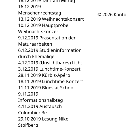
18.12.2019 Tanz am Mittag
Berufsmaturi
und Vollzeitsch
16.12.2019
Menschenrechtstag
© 2026 Kanto
Berufsbildung
Obligatorische
13.12.2019 Weihnachtskonzert
10.12.2019 Hauptprobe
Fach- & Wirt
Schulpflicht, S
Weihnachtskonzert
Psychomotorik, 
Gymnasien & 
9.12.2019 Präsentation der
Maturaarbeiten
Kantonale S
Stipendien un
Gesundheits
6.12.2019 Studieninformation
Sonderschul
Studienbeihilfe
durch Ehemalige
4.12.2019 (Unsichtbares) Licht
Heilpädagogi
Stipendien U
Universität
3.12.2019 Lunchtime-Konzert
28.11.2019 Kürbis-Apéro
Fachstelle St
Technische Hoch
18.11.2019 Lunchtime-Konzert
Hochschulbildung
Finanzielle 
Hochschule Luze
11.11.2019 Blues at School
(Dachorganisati
9.11.2019
Informationshalbtag
swissunivers
Vorschule
4.11.2019 Austausch
Colombier 3e
Kindergarten, Ki
29.10.2019 Lesung Niko
Stoifberg
Kinderbetre