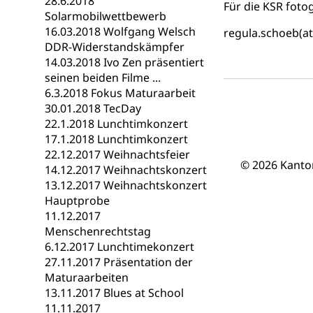
28.6.2018
Berufsmaturi
Für die KSR foto
und Vollzeitsch
Solarmobilwettbewerb
16.03.2018 Wolfgang Welsch
regula.schoeb(at
Berufsbildung
Obligatorische
DDR-Widerstandskämpfer
14.03.2018 Ivo Zen präsentiert
Fach- & Wirt
Schulpflicht, S
seinen beiden Filme ...
Psychomotorik, 
Gymnasien & 
6.3.2018 Fokus Maturaarbeit
30.01.2018 TecDay
Kantonale S
Stipendien un
Gesundheits
22.1.2018 Lunchtimkonzert
Sonderschul
Studienbeihilfe
17.1.2018 Lunchtimkonzert
22.12.2017 Weihnachtsfeier
Heilpädagogi
Stipendien U
Universität
© 2026 Kanto
14.12.2017 Weihnachtskonzert
13.12.2017 Weihnachtskonzert
Fachstelle St
Technische Hoch
Hauptprobe
Hochschulbildung
Finanzielle 
Hochschule Luze
11.12.2017
(Dachorganisati
Menschenrechtstag
6.12.2017 Lunchtimekonzert
swissunivers
Vorschule
27.11.2017 Präsentation der
Maturaarbeiten
Kindergarten, Ki
13.11.2017 Blues at School
11.11.2017
Kinderbetre