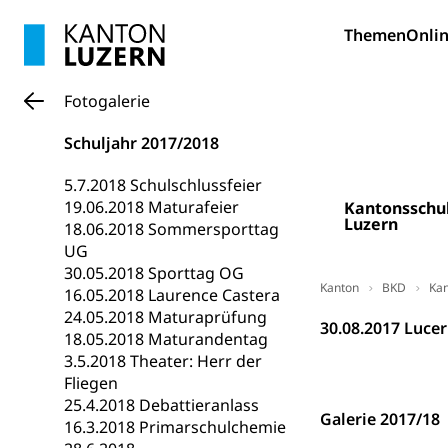
Bildung und Fo
Themen
Onlin
Wissenschaft
Forschungsförde
Fotogalerie
Pilotprojekt
Erwachsenenb
Schuljahr 2017/2018
Umschulung, zwe
Grundkompetenze
5.7.2018 Schulschlussfeier
19.06.2018 Maturafeier
Kantonsschu
Erwachsene
Berufliche Gr
Luzern
18.06.2018 Sommersporttag
UG
Fachperson B
Lehre, Berufsfac
30.05.2018 Sporttag OG
Allgemeinbil
Kanton
BKD
Kan
16.05.2018 Laurence Castera
24.05.2018 Maturaprüfung
Schulen und 
Hochschule F
Bildung & Be
30.08.2017 Lucer
18.05.2018 Maturandentag
Fremdsprache
Studium, Hochsc
Berufsabschl
3.5.2018 Theater: Herr der
Fliegen
Information
Campus Hor
Mittelschulen
25.4.2018 Debattieranlass
Galerie 2017/18
Berufslehre (
16.3.2018 Primarschulchemie
Pädagogische
Gymnasium, Hand
Informatikmitte