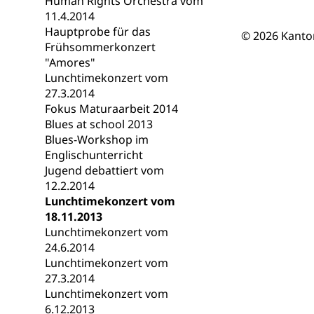
Human Rights Orchestra vom
Berufsmaturi
und Vollzeitsch
11.4.2014
Hauptprobe für das
© 2026 Kanto
Berufsbildung
Obligatorische
Frühsommerkonzert
"Amores"
Fach- & Wirt
Schulpflicht, S
Lunchtimekonzert vom
Psychomotorik, 
Gymnasien & 
27.3.2014
Fokus Maturaarbeit 2014
Kantonale S
Stipendien un
Gesundheits
Blues at school 2013
Sonderschul
Studienbeihilfe
Blues-Workshop im
Englischunterricht
Heilpädagogi
Stipendien U
Universität
Jugend debattiert vom
12.2.2014
Fachstelle St
Technische Hoch
Lunchtimekonzert vom
Hochschulbildung
Finanzielle 
Hochschule Luze
18.11.2013
(Dachorganisati
Lunchtimekonzert vom
24.6.2014
swissunivers
Vorschule
Lunchtimekonzert vom
27.3.2014
Kindergarten, Ki
Lunchtimekonzert vom
6.12.2013
Kinderbetre