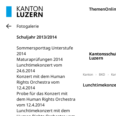
Bildung und Fo
Themen
Onlin
Wissenschaft
Forschungsförde
Fotogalerie
Pilotprojekt
Erwachsenenb
Schuljahr 2013/2014
Umschulung, zwe
Grundkompetenze
Sommersporttag Unterstufe
2014
Kantonsschu
Erwachsene
Berufliche Gr
Luzern
Maturaprüfungen 2014
Lunchtimekonzert vom
Fachperson B
Lehre, Berufsfac
24.6.2014
Allgemeinbil
Kanton
BKD
Kan
Konzert mit dem Human
Rights Orchestra vom
Schulen und 
Hochschule F
Bildung & Be
Lunchtimekonze
12.4.2014
Fremdsprache
Studium, Hochsc
Berufsabschl
Probe für das Konzert mit
dem Human Rights Orchestra
Information
Campus Hor
Mittelschulen
vom 12.4.2014
Berufslehre (
Lunchtimekonzert mit dem
Pädagogische
Gymnasium, Hand
Informatikmitte