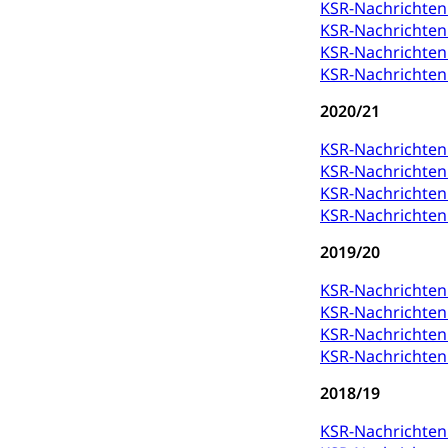
KSR-Nachrichten 
KSR-Nachrichten 
Dienststelle 
Kulturförderu
KSR-Nachrichte
KSR-Nachrichte
Kulturpolitik, S
Förderung, Kult
2020/21
Theater/Tanz, M
Schule und Kultu
KSR-Nachrichten 
KSR-Nachrichten 
Kulturförder
KSR-Nachrichte
KSR-Nachrichte
Mobilität
2019/20
Schiene und öf
KSR-Nachrichten 
Schienenverkehr,
KSR-Nachrichten 
KSR-Nachrichte
Verkehrsver
Schifffahrt
KSR-Nachrichte
Schiffsverkehr, B
2018/19
Schifffahrt 
Strasse
KSR-Nachrichte