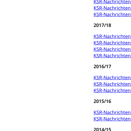
KSR-Nachrichte
Autoverkehr, La
Individualverkeh
KSR-Nachrichten 
KSR-Nachrichten 
zentras (Bet
2017/18
Persönliches
KSR-Nachrichte
KSR-Nachrichte
Zivilstand
KSR-Nachrichten 
KSR-Nachrichten 
Geburt, Heirat, E
2016/17
Zivilstandsw
Adoption
KSR-Nachrichte
Adoptivkind, Ado
KSR-Nachrichten 
KSR-Nachrichten 
Adoption
Aufenthaltsbe
2015/16
Niederlassungsb
KSR-Nachrichte
Amt für Migr
Ausweise und
KSR-Nachrichte
Reisepass, Ident
2014/15