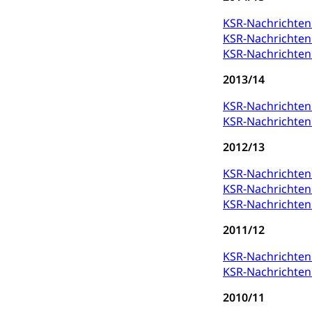
Jagdausweis,
Einbürgerung
KSR-Nachrichte
Reisepass, Id
Nationalität, St
KSR-Nachrichte
Einbürgerungsv
KSR-Nachrichten 
Einbürgerun
2013/14
Geburt
Geburtsurkunde,
KSR-Nachrichte
KSR-Nachrichte
Familienzula
Kinder und Ju
2012/13
Mündigkeit, Kin
KSR-Nachrichte
Kinder- und 
Pflege / Pfleg
KSR-Nachrichte
KSR-Nachrichten
Hauspflege, spit
2011/12
Betreuende 
Religion
KSR-Nachrichte
Kirche, Gottesdi
KSR-Nachrichte
Religionsviel
Sport
2010/11