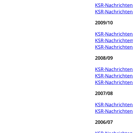
Freizeitaktivitä
KSR-Nachrichte
KSR-Nachrichte
Olympiateam
Tiere
2009/10
Sportförder
Haustiere, Heimt
KSR-Nachrichte
Tierschutz
Todesfall
KSR-Nachrichte
KSR-Nachrichten
Hunde
Bestattung, Beer
2008/09
Ärztliche To
KSR-Nachrichte
Sicherheit
KSR-Nachrichte
KSR-Nachrichten
Armee
2007/08
Militär, Militärd
Wehrpflichtersa
KSR-Nachrichte
KSR-Nachrichte
Militär
Sch
Bevölkerungs
2006/07
Katastrophenschu