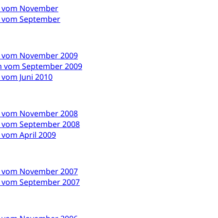
ten, Schulsport, Spitzensport, Breitensport, Jugend und Sport, Spor
n vom November
n vom September
 Kanton Luzern
Offene Sporthallen
Gesundheitsförd
ung
iere, Wildtiere, Veterinärmedizin, Tiermedizin, Tierarzt, Tierschutz
n vom November 2009
Hobbytierhaltung und Bienen
Veterinärdienst
Wildti
m vom September 2009
 vom Juni 2010
digung, Testament, Erbrecht, Erbschaft, Todesschein, Todesanzeige
desbescheinigung
n vom November 2008
n vom September 2008
 vom April 2009
ienst, Militärdienstpflicht, Wehrpflicht, Berufssoldat, Militärdiens
tz, Wehrpflichtersatzabgabe
n vom November 2007
n vom September 2007
weizer Armee
Erwerbsausfallentschädigung (WAS Luzer
schutz
tz, Katastrophenhilfe, Polizei, Feuerwehr, Gesundheitswesen, tec