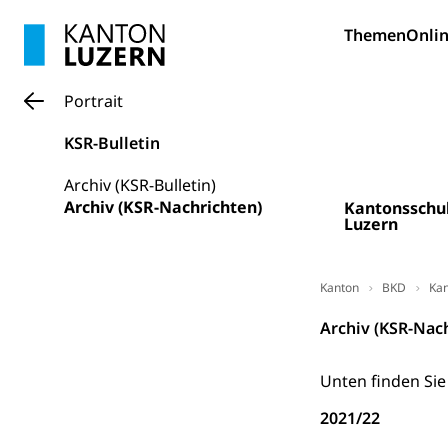
Gesundheitsverso
Themen
Onlin
Gesundheits
AHV / IV
Portrait
Altersrente, Inv
Hilflosenentsch
KSR-Bulletin
Hilfslosenen
Behinderung
Archiv (KSR-Bulletin)
Informations
Körperbehinderu
Archiv (KSR-Nachrichten)
Kantonsschu
Luzern
IV-Leistunge
Inklusion im
Kultur und Medi
Kanton
BKD
Kan
Archiv (KSR-Nac
Archive und B
Bücher, Bundesa
Unten finden Sie
Staatsarchiv
Kulturelle Ein
2021/22
Museen, Theater