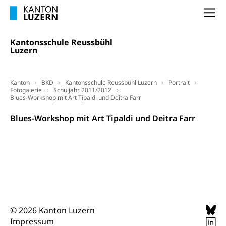
(gewaltpraevention.lu.ch)
Entlassung, Stellenverlust, Arbeitsmangel,
Na
Unterbeschäftigung, Arbeitslosenversicherung,
Arbeitsgericht
Arbeitslosenentschädigung
Schlichtungsbehörde Arbeit
Kantonsschule Reussbühl
Luzern
Arbeitslosigkeit (gruezi.lu.ch)
Berufliche Selbständigkeit
Arbeitslosigkeit und Stellensuche (WAS
selbständig Erwerbender, Freiberufler
Luzern)
Kanton
BKD
Kantonsschule Reussbühl Luzern
Portrait
Unterstützung der Wirtschaftsförderung
Fotogalerie
Pensionierung
Schuljahr 2011/2012
Arbeitslosenentschädigung (WAS Luzern)
Blues-Workshop mit Art Tipaldi und Deitra Farr
Luzern
Frühpensionierung, Altersrente, berufliche
Blues-Workshop mit Art Tipaldi und Deitra Farr
Vorsorge, Altersvorsorge
Handelsregister Luzern
Dienststelle Steuern - Wissenswertes
AHV-Altersrente (WAS Luzern)
Selbständige (WAS Luzern)
LUPK - Luzerner Pensionskasse
Bildung und Forschung
Altersvorsorge (gruezi.lu.ch)
Wissenschaftsförderung
Forschungsförderung, Wissenschaftsmarketing,
© 2026 Kanton Luzern
Wissenschaft, Forschung, Entwicklung, Projekte
Impressum