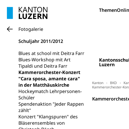
Bildung und Fo
Themen
Onlin
Wissenschaft
Forschungsförde
Fotogalerie
Pilotprojekt
Erwachsenenb
Schuljahr 2011/2012
Umschulung, zwe
Grundkompetenze
Blues at school mit Deitra Farr
Blues-Workshop mit Art
Kantonsschu
Erwachsene
Berufliche Gr
Luzern
Tipaldi und Deitra Farr
Kammerorchester-Konzert
Fachperson B
Lehre, Berufsfac
"Cara sposa, amante cara"
Allgemeinbil
Kanton
BKD
Kan
in der Matthäuskirche
Kammerorchester-Konze
Hockeymatch Lehrpersonen-
Schulen und 
Hochschule F
Bildung & Be
Schüler
Kammerorchester
Fremdsprache
Studium, Hochsc
Berufsabschl
Spendenaktion "Jeder Rappen
zählt"
Information
Campus Hor
Mittelschulen
Konzert "Klangspuren" des
Berufslehre (
Bläserensembles von
Pädagogische
Gymnasium, Hand
Informatikmitte