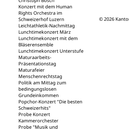
Christoph Bösch
Berufsmaturi
und Vollzeitsch
Konzert mit dem Human
Rights Orchestra im
Berufsbildung
Obligatorische
© 2026 Kanto
Schweizerhof Luzern
Leichtathletik-Nachmittag
Fach- & Wirt
Schulpflicht, S
Lunchtimekonzert März
Psychomotorik, 
Gymnasien & 
Lunchtimekonzert mit dem
Bläserensemble
Kantonale S
Stipendien un
Gesundheits
Lunchtimekonzert Unterstufe
Sonderschul
Studienbeihilfe
Maturaarbeits-
Präsentationstag
Heilpädagogi
Stipendien U
Universität
Maturafeier
Menschenrechtstag
Fachstelle St
Technische Hoch
Politik am Mittag zum
Hochschulbildung
Finanzielle 
Hochschule Luze
bedingungslosen
(Dachorganisati
Grundeinkommen
Popchor-Konzert "Die besten
swissunivers
Vorschule
Schweizerhits"
Probe Konzert
Kindergarten, Ki
Kammerorchester
Probe "Musik und
Kinderbetre