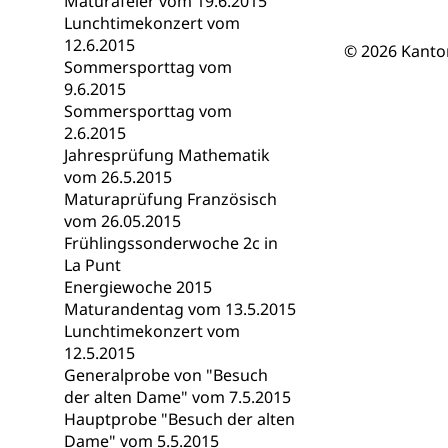
Maturafeier vom 19.6.2015
Berufsmaturi
und Vollzeitsch
Lunchtimekonzert vom
12.6.2015
© 2026 Kanto
Berufsbildung
Obligatorische
Sommersporttag vom
9.6.2015
Fach- & Wirt
Schulpflicht, S
Sommersporttag vom
Psychomotorik, 
Gymnasien & 
2.6.2015
Jahresprüfung Mathematik
Kantonale S
Stipendien un
Gesundheits
vom 26.5.2015
Sonderschul
Studienbeihilfe
Maturaprüfung Französisch
vom 26.05.2015
Heilpädagogi
Stipendien U
Universität
Frühlingssonderwoche 2c in
La Punt
Fachstelle St
Technische Hoch
Energiewoche 2015
Hochschulbildung
Finanzielle 
Hochschule Luze
Maturandentag vom 13.5.2015
(Dachorganisati
Lunchtimekonzert vom
12.5.2015
swissunivers
Vorschule
Generalprobe von "Besuch
der alten Dame" vom 7.5.2015
Kindergarten, Ki
Hauptprobe "Besuch der alten
Dame" vom 5.5.2015
Kinderbetre