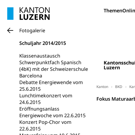
Bildung und Fo
Themen
Onlin
Wissenschaft
Forschungsförde
Fotogalerie
Pilotprojekt
Erwachsenenb
Schuljahr 2014/2015
Umschulung, zwe
Grundkompetenze
Klassenaustausch
Schwerpunktfach Spanisch
Kantonsschu
Erwachsene
Berufliche Gr
Luzern
(4bK) mit der Schweizerschule
Barcelona
Fachperson B
Lehre, Berufsfac
Debatte Energiewende vom
Allgemeinbil
Kanton
BKD
Kan
25.6.2015
Lunchtimekonzert vom
Schulen und 
Hochschule F
Bildung & Be
Fokus Maturaarb
24.6.2015
Fremdsprache
Studium, Hochsc
Berufsabschl
Eröffnungsanlass
Energiewoche vom 22.6.2015
Information
Campus Hor
Mittelschulen
Konzert Pop-Chor vom
Berufslehre (
22.6.2015
Pädagogische
Gymnasium, Hand
Informatikmitte