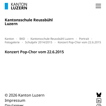
(gewaltpraevention.lu.ch)
Entlassung, Stellenverlust, Arbeitsmangel,
Na
Unterbeschäftigung, Arbeitslosenversicherung,
Arbeitsgericht
Arbeitslosenentschädigung
Schlichtungsbehörde Arbeit
Kantonsschule Reussbühl
Luzern
Arbeitslosigkeit (gruezi.lu.ch)
Berufliche Selbständigkeit
Arbeitslosigkeit und Stellensuche (WAS
selbständig Erwerbender, Freiberufler
Luzern)
Kanton
BKD
Kantonsschule Reussbühl Luzern
Portrait
Unterstützung der Wirtschaftsförderung
Fotogalerie
Pensionierung
Schuljahr 2014/2015
Konzert Pop-Chor vom 22.6.2015
Arbeitslosenentschädigung (WAS Luzern)
Luzern
Frühpensionierung, Altersrente, berufliche
Konzert Pop-Chor vom 22.6.2015
Vorsorge, Altersvorsorge
Handelsregister Luzern
Dienststelle Steuern - Wissenswertes
AHV-Altersrente (WAS Luzern)
Selbständige (WAS Luzern)
LUPK - Luzerner Pensionskasse
Bildung und Forschung
Altersvorsorge (gruezi.lu.ch)
Wissenschaftsförderung
© 2026 Kanton Luzern
Forschungsförderung, Wissenschaftsmarketing,
Wissenschaft, Forschung, Entwicklung, Projekte
Impressum
Disclaimer