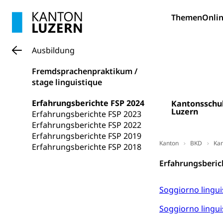
Bildung und Fo
Themen
Onlin
Wissenschaft
Forschungsförde
Ausbildung
Pilotprojekt
Erwachsenenb
Fremdsprachenpraktikum /
Umschulung, zwe
stage linguistique
Grundkompetenze
Erfahrungsberichte FSP 2024
Kantonsschu
Erwachsene
Berufliche Gr
Luzern
Erfahrungsberichte FSP 2023
Erfahrungsberichte FSP 2022
Fachperson B
Lehre, Berufsfac
Erfahrungsberichte FSP 2019
Allgemeinbil
Kanton
BKD
Kan
Erfahrungsberichte FSP 2018
Schulen und 
Hochschule F
Bildung & Be
Erfahrungsberic
Fremdsprache
Studium, Hochsc
Berufsabschl
Soggiorno linguis
Information
Campus Hor
Mittelschulen
Soggiorno linguis
Berufslehre (
Pädagogische
Gymnasium, Hand
Informatikmitte