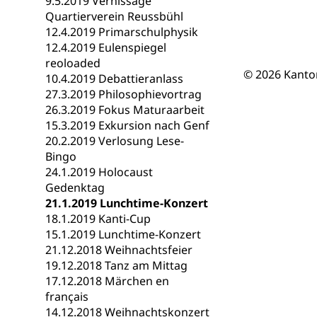
9.5.2019 Vernissage
Berufsmaturi
und Vollzeitsch
Quartierverein Reussbühl
12.4.2019 Primarschulphysik
Berufsbildung
Obligatorische
12.4.2019 Eulenspiegel
reoloaded
Fach- & Wirt
Schulpflicht, S
© 2026 Kanto
10.4.2019 Debattieranlass
Psychomotorik, 
Gymnasien & 
27.3.2019 Philosophievortrag
26.3.2019 Fokus Maturaarbeit
Kantonale S
Stipendien un
Gesundheits
15.3.2019 Exkursion nach Genf
Sonderschul
Studienbeihilfe
20.2.2019 Verlosung Lese-
Bingo
Heilpädagogi
Stipendien U
Universität
24.1.2019 Holocaust
Gedenktag
Fachstelle St
Technische Hoch
21.1.2019 Lunchtime-Konzert
Hochschulbildung
Finanzielle 
Hochschule Luze
18.1.2019 Kanti-Cup
(Dachorganisati
15.1.2019 Lunchtime-Konzert
21.12.2018 Weihnachtsfeier
swissunivers
Vorschule
19.12.2018 Tanz am Mittag
17.12.2018 Märchen en
Kindergarten, Ki
français
14.12.2018 Weihnachtskonzert
Kinderbetre