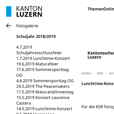
Bildung und Fo
Themen
Onlin
Wissenschaft
Forschungsförde
Fotogalerie
Pilotprojekt
Erwachsenenb
Schuljahr 2018/2019
Umschulung, zwe
Grundkompetenze
4.7.2019
Schuljahresschlussfeier
Kantonsschu
Erwachsene
Berufliche Gr
Luzern
1.7.2019 Lunchtime-Konzert
19.6.2019 Maturafeier
Fachperson B
Lehre, Berufsfac
17.6.2019 Sommersporttag
Allgemeinbil
Kanton
BKD
Kan
UG
4.6.2019 Sommersporttag OG
Schulen und 
Hochschule F
Bildung & Be
Lunchtime-Konz
29.5.2019 The Peacemakers
Fremdsprache
Studium, Hochsc
Berufsabschl
17.5.2019 Maturand/innentag
15.5.2019 Konzert Laurence
Information
Campus Hor
Mittelschulen
Castera
Für die KSR foto
Berufslehre (
14.5.2019 Lunchtime-Konzert
Pädagogische
Gymnasium, Hand
Informatikmitte