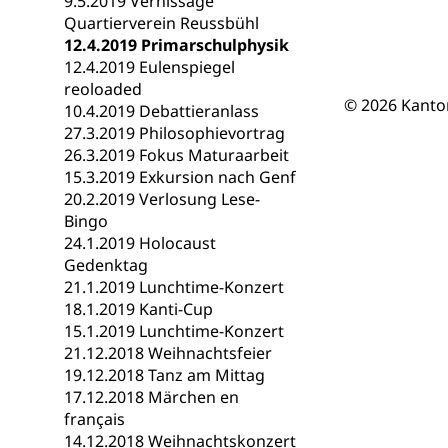
9.5.2019 Vernissage
Berufsmaturi
und Vollzeitsch
Quartierverein Reussbühl
12.4.2019 Primarschulphysik
Berufsbildung
Obligatorische
12.4.2019 Eulenspiegel
reoloaded
Fach- & Wirt
Schulpflicht, S
© 2026 Kanto
10.4.2019 Debattieranlass
Psychomotorik, 
Gymnasien & 
27.3.2019 Philosophievortrag
26.3.2019 Fokus Maturaarbeit
Kantonale S
Stipendien un
Gesundheits
15.3.2019 Exkursion nach Genf
Sonderschul
Studienbeihilfe
20.2.2019 Verlosung Lese-
Bingo
Heilpädagogi
Stipendien U
Universität
24.1.2019 Holocaust
Gedenktag
Fachstelle St
Technische Hoch
21.1.2019 Lunchtime-Konzert
Hochschulbildung
Finanzielle 
Hochschule Luze
18.1.2019 Kanti-Cup
(Dachorganisati
15.1.2019 Lunchtime-Konzert
21.12.2018 Weihnachtsfeier
swissunivers
Vorschule
19.12.2018 Tanz am Mittag
17.12.2018 Märchen en
Kindergarten, Ki
français
14.12.2018 Weihnachtskonzert
Kinderbetre