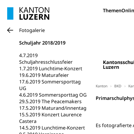
Bildung und Fo
Themen
Onlin
Wissenschaft
Forschungsförde
Fotogalerie
Pilotprojekt
Erwachsenenb
Schuljahr 2018/2019
Umschulung, zwe
Grundkompetenze
4.7.2019
Schuljahresschlussfeier
Kantonsschu
Erwachsene
Berufliche Gr
Luzern
1.7.2019 Lunchtime-Konzert
19.6.2019 Maturafeier
Fachperson B
Lehre, Berufsfac
17.6.2019 Sommersporttag
Allgemeinbil
Kanton
BKD
Kan
UG
4.6.2019 Sommersporttag OG
Schulen und 
Hochschule F
Bildung & Be
Primarschulphys
29.5.2019 The Peacemakers
Fremdsprache
Studium, Hochsc
Berufsabschl
17.5.2019 Maturand/innentag
15.5.2019 Konzert Laurence
Information
Campus Hor
Mittelschulen
Castera
Es fotografierte
Berufslehre (
14.5.2019 Lunchtime-Konzert
Pädagogische
Gymnasium, Hand
Informatikmitte