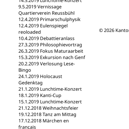
14.5.2019 Lunchtime-Konzert
Berufsmaturi
und Vollzeitsch
9.5.2019 Vernissage
Quartierverein Reussbühl
Berufsbildung
Obligatorische
12.4.2019 Primarschulphysik
12.4.2019 Eulenspiegel
Fach- & Wirt
Schulpflicht, S
© 2026 Kanto
reoloaded
Psychomotorik, 
Gymnasien & 
10.4.2019 Debattieranlass
27.3.2019 Philosophievortrag
Kantonale S
Stipendien un
Gesundheits
26.3.2019 Fokus Maturaarbeit
Sonderschul
Studienbeihilfe
15.3.2019 Exkursion nach Genf
20.2.2019 Verlosung Lese-
Heilpädagogi
Stipendien U
Universität
Bingo
24.1.2019 Holocaust
Fachstelle St
Technische Hoch
Gedenktag
Hochschulbildung
Finanzielle 
Hochschule Luze
21.1.2019 Lunchtime-Konzert
(Dachorganisati
18.1.2019 Kanti-Cup
15.1.2019 Lunchtime-Konzert
swissunivers
Vorschule
21.12.2018 Weihnachtsfeier
19.12.2018 Tanz am Mittag
Kindergarten, Ki
17.12.2018 Märchen en
français
Kinderbetre