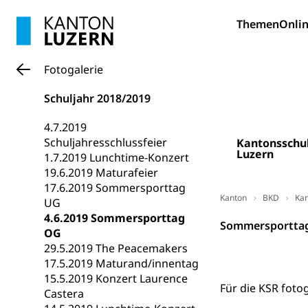
Bildung und Fo
Themen
Onlin
Wissenschaft
Forschungsförde
Fotogalerie
Pilotprojekt
Erwachsenenb
Schuljahr 2018/2019
Umschulung, zwe
Grundkompetenze
4.7.2019
Schuljahresschlussfeier
Kantonsschu
Erwachsene
Berufliche Gr
Luzern
1.7.2019 Lunchtime-Konzert
19.6.2019 Maturafeier
Fachperson B
Lehre, Berufsfac
17.6.2019 Sommersporttag
Allgemeinbil
Kanton
BKD
Kan
UG
4.6.2019 Sommersporttag
Schulen und 
Hochschule F
Bildung & Be
Sommersportta
OG
Fremdsprache
Studium, Hochsc
Berufsabschl
29.5.2019 The Peacemakers
17.5.2019 Maturand/innentag
Information
Campus Hor
Mittelschulen
15.5.2019 Konzert Laurence
Für die KSR foto
Berufslehre (
Castera
Pädagogische
Gymnasium, Hand
Informatikmitte