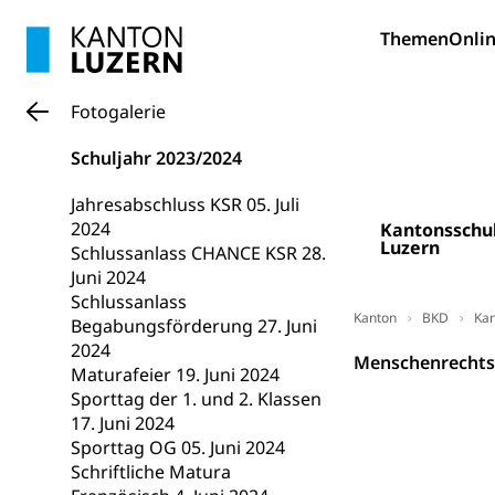
Bildung und Fo
Themen
Onlin
Wissenschaft
Forschungsförde
Fotogalerie
Pilotprojekt
Erwachsenenb
Schuljahr 2023/2024
Umschulung, zwe
Grundkompetenze
Jahresabschluss KSR 05. Juli
2024
Kantonsschu
Erwachsene
Berufliche Gr
Luzern
Schlussanlass CHANCE KSR 28.
Juni 2024
Fachperson B
Lehre, Berufsfac
Schlussanlass
Allgemeinbil
Kanton
BKD
Kan
Begabungsförderung 27. Juni
2024
Schulen und 
Hochschule F
Bildung & Be
Menschenrechtst
Maturafeier 19. Juni 2024
Fremdsprache
Studium, Hochsc
Berufsabschl
Sporttag der 1. und 2. Klassen
17. Juni 2024
Information
Campus Hor
Mittelschulen
Sporttag OG 05. Juni 2024
Berufslehre (
Schriftliche Matura
Pädagogische
Gymnasium, Hand
Informatikmitte