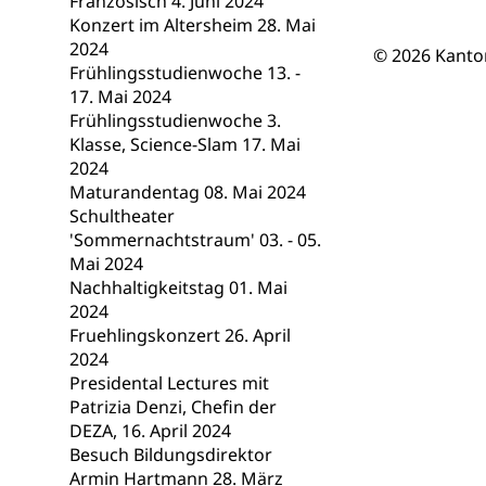
Französisch 4. Juni 2024
Berufsmaturi
und Vollzeitsch
Konzert im Altersheim 28. Mai
2024
© 2026 Kanto
Berufsbildung
Obligatorische
Frühlingsstudienwoche 13. -
17. Mai 2024
Fach- & Wirt
Schulpflicht, S
Frühlingsstudienwoche 3.
Psychomotorik, 
Gymnasien & 
Klasse, Science-Slam 17. Mai
2024
Kantonale S
Stipendien un
Gesundheits
Maturandentag 08. Mai 2024
Sonderschul
Studienbeihilfe
Schultheater
'Sommernachtstraum' 03. - 05.
Heilpädagogi
Stipendien U
Universität
Mai 2024
Nachhaltigkeitstag 01. Mai
Fachstelle St
Technische Hoch
2024
Hochschulbildung
Finanzielle 
Hochschule Luze
Fruehlingskonzert 26. April
(Dachorganisati
2024
Presidental Lectures mit
swissunivers
Vorschule
Patrizia Denzi, Chefin der
DEZA, 16. April 2024
Kindergarten, Ki
Besuch Bildungsdirektor
Armin Hartmann 28. März
Kinderbetre