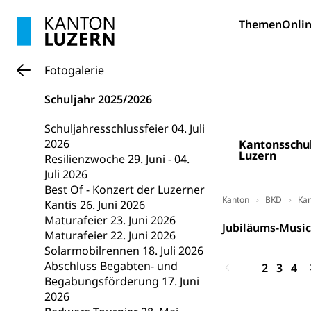
Allgemeinbil
Themen
Onlin
Schulen und 
Hochschule F
Bildung & Be
Fremdsprache
Studium, Hochsc
Berufsabschl
Fotogalerie
Information
Campus Hor
Mittelschulen
Schuljahr 2025/2026
Berufslehre (
Pädagogische
Gymnasium, Hand
Informatikmitte
Berufsmaturi
Schuljahresschlussfeier 04. Juli
und Vollzeitsch
2026
Kantonsschu
Luzern
Resilienzwoche 29. Juni - 04.
Berufsbildung
Obligatorische
Juli 2026
Fach- & Wirt
Schulpflicht, S
Best Of - Konzert der Luzerner
Psychomotorik, 
Kanton
BKD
Kan
Kantis 26. Juni 2026
Gymnasien & 
Maturafeier 23. Juni 2026
Jubiläums-Musica
Kantonale S
Stipendien un
Gesundheits
Maturafeier 22. Juni 2026
Solarmobilrennen 18. Juli 2026
Sonderschul
Studienbeihilfe
Abschluss Begabten- und
1
2
3
4
Heilpädagogi
Begabungsförderung 17. Juni
Stipendien U
Universität
2026
Fachstelle St
Technische Hoch