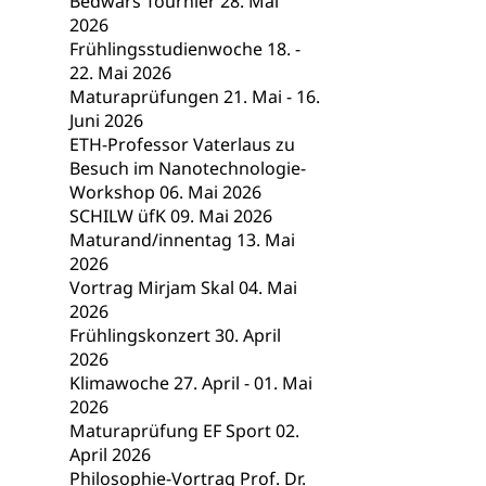
Bedwars Tournier 28. Mai
Hochschulbildung
2026
Finanzielle 
Hochschule Luze
Frühlingsstudienwoche 18. -
(Dachorganisati
22. Mai 2026
Maturaprüfungen 21. Mai - 16.
swissunivers
Vorschule
Juni 2026
Kindergarten, Ki
ETH-Professor Vaterlaus zu
Besuch im Nanotechnologie-
Kinderbetre
Workshop 06. Mai 2026
SCHILW üfK 09. Mai 2026
Frühe Förde
Gesundheit und 
Maturand/innentag 13. Mai
2026
Konsumenten
Vortrag Mirjam Skal 04. Mai
2026
Konsumentenrech
Frühlingskonzert 30. April
Erschöpfung, nat
2026
Klimawoche 27. April - 01. Mai
Lebensmittel
Krankenversi
2026
Unfallversicheru
Maturaprüfung EF Sport 02.
April 2026
Krankenversi
Lebensmittels
Philosophie-Vortrag Prof. Dr.