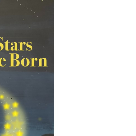
t, Weiterbildung, Forschung, Entwicklung, Dienstleistungen,
en Hochschule Luzern hslu
e Luzern, PH Luzern, UniLU, swissuniversities
gesmutter, Freiwilliges Kindergarten Jahr
erung
Kindergarten & Basisstufe
mentenorganisation, parallele Einfuhr, regionale
artell, Cassis-deDijon-Prinzip
ung, Krankenkasse
)