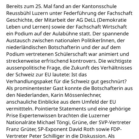
Sekundarschule
Bereits zum 25. Mal fand an der Kantonsschule
Stipendien Universität Luzern unilu
Universität
Gesundheitsmittelschule
Reussbühl Luzern unter Federführung der Fachschaft
Schulpflicht
Finanzielle Unterstützung für Ausbildung
Technische Hochschule, Studium,
Geschichte, der Mitarbeit der AG DeLL (Demokratie
Informatikmittelschule
Hochschulstudium, Universitätsstudium,
Pflege HF oder Studium Pflege FH
Kindergarten & Basisstufe
Leben und Lernen) sowie der Fachschaft Wirtschaft
universitäre Ausbildung, akademische Ausbildung,
Wirtschaftsmittelschule
ein Podium auf der Aulabühne statt. Der spannende
Fachstelle Stipendien (beruf.lu.ch)
Hochschulbildung, Hochschule, universitäre
Förderangebote
Austausch zwischen nationalen PolitikerInnen, der
FMS und Vollzeitschulen mit BM
Hochschule, Bachelor, Master, Doktorat,
Studienbeiträge Höhere Berufsbildung
Sonderschulung
niederländischen Botschafterin und der auf dem
Weiterbildung, Forschung, Entwicklung,
Podium vertretenen Schülerschaft war animiert und
Dienstleistungen, Hochschule Luzern,
Finanzielle Unterstützung Pädagogische
Musikschulen
Fachhochschule Zentralschweiz, HSLU,
streckenweise erfrischend kontrovers. Die wichtigste
Hochschule PHLU
Pädagogische Hochschule Luzern, PH Luzern, UniLU,
aussenpolitische Frage, die Zukunft des Verhältnisses
Schulferien
swissuniversities (Dachorganisation der Schweizer
Stipendien Hochschule Luzern hslu
der Schweiz zur EU lautete: Ist das
Hochschulen)
Früherziehung
Verhandlungspaket für die Schweiz gut geschnürt?
Als prominentester Gast konnte die Botschafterin aus
Schuldienste
swissuniversities
Vorschule
den Niederlanden, Karin Mössenlechner,
Betreuungsangebote
Universität Luzern
Kindergarten, Kinderkrippe, Krippe, Kinderhort,
anschauliche Einblicke aus dem Umfeld der EU
Kindertagesstätte, Spielgruppe, Tagesmutter,
vermittteln. Pointierte Statements und eine gehörige
Schulliste
Fachstelle Hochschulbildung
Freiwilliges Kindergarten Jahr
Prise Expertenwissen brachten die Luzerner
Heilpädagogische Schulen
Nationalräte Michael Töngi, Grüne, der SVP-Vertreter
Kinderbetreuung
Franz Grüter, SP-Exponent David Roth sowie FDP-
Freiwilliger Schulsport
Vertreter Peter Schilliger in die Diskussion. Als
Freiwilliges Kindergarten Jahr