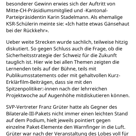
Gesundheit und Soziales
besonderer Gewinn erwies sich der Auftritt von
Frühe Sprachförderung
Mitte-CH-Präsidiumsmitglied und -Kantonal-
Konsumentenschutz
Parteipräsidentin Karin Stadelmann. Als ehemalige
Kindergarten & Basisstufe
KSR-Schülerin meinte sie: «Ich hatte etwas Gänsehaut
Konsumentenrechte, Produktsicherheit,
Frühe Förderung
bei der Rückkehr».
Preisüberwachung, Preisüberwacher,
Konsumentenorganisation, parallele Einfuhr,
Ueber weite Strecken wurde sachlich, teilweise hitzig
regionale Erschöpfung, nationale Erschöpfung,
diskutiert. So gegen Schluss auch die Frage, ob die
internationale Erschöpfung, Preisabsprache, Kartell,
Cassis-deDijon-Prinzip
Sicherheitsstrategie der Schweiz für die Zukunft
tauglich ist. Hier wie bei allen Themen zeigten die
Lebensmittelkontrolle und
Krankenversicherung
Lernenden teils auf der Bühne, teils mit
Verbraucherschutz
Publikumsstatements oder mit gehaltvollen Kurz-
Unfallversicherung, Berufsunfallversicherung,
Erklärfilm-Beiträgen, dass sie mit den
Krankheit, Unfall, Prämienverbilligung,
Spitzenpolitiker:-innen nach der lehrreichen
Krankenkasse
Projektwoche auf Augenhöhe mitdiskutieren können.
Krankenversicherung (WAS Luzern)
Lebensmittelsicherheit
SVP-Vertreter Franz Grüter hatte als Gegner des
Prämienverbilligung (WAS Luzern)
sichere Lebensmittel, Lebensmittelkontrolle,
Bilaterale-III-Pakets nicht immer einen leichten Stand
Lebensmittelhygiene, Produktesicherheit
auf dem Podium, hielt jeweils pointiert gegen
Obligatorische Krankenversicherung (WAS
einzelne Paket-Elemente den Warnfinger in die Luft.
Luzern)
Trinkwasser
Prävention
Grüter war nach der Veranstaltung des Lobes voll für