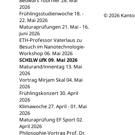
Bedwars Tournier 28. Mai
Berufsmaturi
und Vollzeitsch
2026
Frühlingsstudienwoche 18. -
© 2026 Kanto
Berufsbildung
Obligatorische
22. Mai 2026
Maturaprüfungen 21. Mai - 16.
Fach- & Wirt
Schulpflicht, S
Juni 2026
Psychomotorik, 
Gymnasien & 
ETH-Professor Vaterlaus zu
Besuch im Nanotechnologie-
Kantonale S
Stipendien un
Gesundheits
Workshop 06. Mai 2026
Sonderschul
Studienbeihilfe
SCHILW üfK 09. Mai 2026
Maturand/innentag 13. Mai
Heilpädagogi
Stipendien U
Universität
2026
Vortrag Mirjam Skal 04. Mai
Fachstelle St
Technische Hoch
2026
Hochschulbildung
Finanzielle 
Hochschule Luze
Frühlingskonzert 30. April
(Dachorganisati
2026
Klimawoche 27. April - 01. Mai
swissunivers
Vorschule
2026
Maturaprüfung EF Sport 02.
Kindergarten, Ki
April 2026
Philosophie-Vortrag Prof. Dr.
Kinderbetre