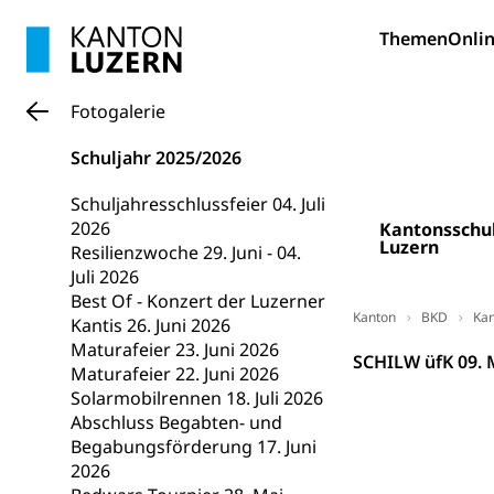
Bildung und Fo
Themen
Onlin
Wissenschaft
Forschungsförde
Fotogalerie
Pilotprojekt
Erwachsenenb
Schuljahr 2025/2026
Umschulung, zwe
Grundkompetenze
Schuljahresschlussfeier 04. Juli
2026
Kantonsschu
Erwachsene
Berufliche Gr
Luzern
Resilienzwoche 29. Juni - 04.
Juli 2026
Fachperson B
Lehre, Berufsfac
Best Of - Konzert der Luzerner
Allgemeinbil
Kanton
BKD
Kan
Kantis 26. Juni 2026
Maturafeier 23. Juni 2026
Schulen und 
Hochschule F
Bildung & Be
SCHILW üfK 09. 
Maturafeier 22. Juni 2026
Fremdsprache
Studium, Hochsc
Berufsabschl
Solarmobilrennen 18. Juli 2026
Abschluss Begabten- und
Information
Campus Hor
Mittelschulen
Begabungsförderung 17. Juni
Berufslehre (
2026
Pädagogische
Gymnasium, Hand
Informatikmitte