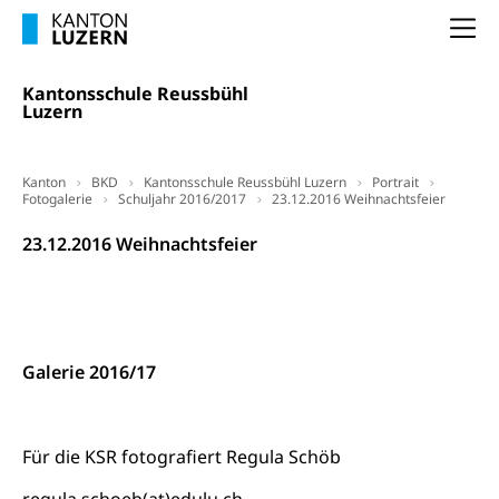
(gewaltpraevention.lu.ch)
Entlassung, Stellenverlust, Arbeitsmangel,
Na
Unterbeschäftigung, Arbeitslosenversicherung,
Arbeitsgericht
Arbeitslosenentschädigung
Schlichtungsbehörde Arbeit
Kantonsschule Reussbühl
Luzern
Arbeitslosigkeit (gruezi.lu.ch)
Berufliche Selbständigkeit
Arbeitslosigkeit und Stellensuche (WAS
selbständig Erwerbender, Freiberufler
Luzern)
Kanton
BKD
Kantonsschule Reussbühl Luzern
Portrait
Unterstützung der Wirtschaftsförderung
Fotogalerie
Pensionierung
Schuljahr 2016/2017
23.12.2016 Weihnachtsfeier
Arbeitslosenentschädigung (WAS Luzern)
Luzern
Frühpensionierung, Altersrente, berufliche
23.12.2016 Weihnachtsfeier
Vorsorge, Altersvorsorge
Handelsregister Luzern
Dienststelle Steuern - Wissenswertes
AHV-Altersrente (WAS Luzern)
Selbständige (WAS Luzern)
LUPK - Luzerner Pensionskasse
Bildung und Forschung
Galerie 2016/17
Altersvorsorge (gruezi.lu.ch)
Wissenschaftsförderung
Forschungsförderung, Wissenschaftsmarketing,
Für die KSR fotografiert Regula Schöb
Wissenschaft, Forschung, Entwicklung, Projekte