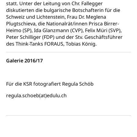
Studienberatung, Beratung und Unterstützung,
statt. Unter der Leitung von Chr. Fallegger
Berufsabschluss für Erwachsene
diskutierten die bulgarische Botschafterin für die
Schweiz und Lichtenstein, Frau Dr. Meglena
Erwachsenenmatura
Berufliche Grundbildung
Plugtschieva, die Nationalrät/innen Prisca Birrer-
Bildungsgutscheine Grundkompetenzen
Heimo (SP), Ida Glanzmann (CVP), Felix Müri (SVP),
Lehre, Berufsfachschule, Lehrbetrieb, Lehrvertrag,
Berufsberatung, Qualifikationsverfahren,
Peter Schilliger (FDP) und der Stv. Geschäftsführer
Bildung & Berufsabschluss für Erwachsene
Berufswahl & Berufsberatung, Schnupperlehre und
des Think-Tanks FORAUS, Tobias König.
Lehrstellensuche, Berufsmaturität,
Fachperson Betreuung (verkürzte
Brückenangebote, Zugewanderte & Arbeitsmarkt,
Grundbildung)
Fachstelle Berufsbildung
Galerie 2016/17
Fachperson Gesundheit (verkürzte
Schulen und Berufsbildungszentren
Hochschule Fachhochschule
Grundbildung)
Integrationsvorlehre INVOL Zentralschweiz
Studium, Hochschulstudium, tertiäre Bildung
Für die KSR fotografiert Regula Schöb
Allgemeinbildung für Erwachsene
Fremdsprachen in der Berufslehre –
Berufsberatung (berufsberatung.ch)
regula.schoeb(at)edulu.ch
Campus Horw
Mittelschulen
MobiLingua
Grundkompetenzen (einfach-besser.ch)
Campus Horw (HSLU)
Gymnasium, Handelsmittelschule, Sekundarstufe II,
Informationen für Lernende und Gesetzliche
Kantonsschule, Fachmittelschule, Fachmatura,
Bildung & Berufsabschluss für Erwachsene
Fachstelle Hochschulbildung
Vertreter
Fachklasse Grafik Luzern, Berufsmatura,
Informatikmittelschule, Fachmittelschulzentrum
Lehre nach dem Gymnasium
Hochschulen
Informationen für zugewanderte Personen
FMS, Fachmittelschulen, Vollzeitschulen mit
Berufsmatura BM, Aufnahmebedingungen FMS und
Höhere Berufsbildung