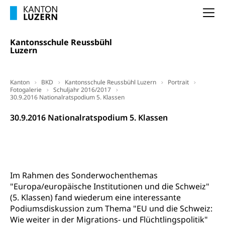
Luzern)
Na
Unterstützung der Wirtschaftsförderung
Pensionierung
Arbeitslosenentschädigung (WAS Luzern)
Luzern
Frühpensionierung, Altersrente, berufliche
Kantonsschule Reussbühl
Vorsorge, Altersvorsorge
Handelsregister Luzern
Luzern
Dienststelle Steuern - Wissenswertes
AHV-Altersrente (WAS Luzern)
Selbständige (WAS Luzern)
Kanton
BKD
Kantonsschule Reussbühl Luzern
Portrait
LUPK - Luzerner Pensionskasse
Bildung und Forschung
Fotogalerie
Schuljahr 2016/2017
30.9.2016 Nationalratspodium 5. Klassen
Altersvorsorge (gruezi.lu.ch)
Wissenschaftsförderung
30.9.2016 Nationalratspodium 5. Klassen
Forschungsförderung, Wissenschaftsmarketing,
Wissenschaft, Forschung, Entwicklung, Projekte
Pilotprojekte Klima
Erwachsenenbildung und Weiterbildung
Im Rahmen des Sonderwochenthemas
Innovative Projekte Landwirtschaft und
Umschulung, zweiter Bildungsweg,
"Europa/europäische Institutionen und die Schweiz"
Nachdiplomstudium, Zusatzlehre, Höhere
Wald
(5. Klassen) fand wiederum eine interessante
Berufsbildung, Berufsmatura nach Lehre,
Projektförderung Universität Luzern unilu
Neuorientierung, Grundkompetenzen,
Podiumsdiskussion zum Thema "EU und die Schweiz:
Berufsberatung, Standortbestimmung,
Wie weiter in der Migrations- und Flüchtlingspolitik"