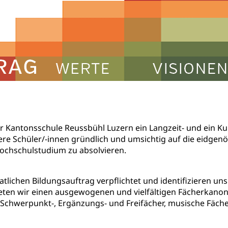
Fachmittelschulen (beruf.lu.ch)
Studienwahl- und Stud
portcamps
Primarschule
Sekundarschule
Schulpflich
d Darlehen
mittelschule
Informatikmittelschule
Wirtschaftsmitte
ung
Musikschulen
Schulferien
Früherziehung
Schu
, Stipendien, Ausbildungsdarlehen
sche Schulen
Freiwilliger Schulsport
niversität Luzern unilu
Finanzielle Unterstützung für A
ipendien (beruf.lu.ch)
Studienbeiträge Höhere Berufsbi
schule, Studium, Hochschulstudium, Universitätsstudium, univers
, Hochschule, universitäre Hochschule, Bachelor, Master, Doktora
Unterstützung Pädagogische Hochschule PHLU
Stipendi
rn, Fachhochschule Zentralschweiz, HSLU, Pädagogische Hochschul
on der Schweizer Hochschulen)
ities
Universität Luzern
Fachstelle Hochschulbildung
er Kantonsschule Reussbühl Luzern ein Langzeit- und ein 
ere Schüler/-innen gründlich und umsichtig auf die eidgenö
nderkrippe, Krippe, Kinderhort, Kindertagesstätte, Spielgruppe, Ta
Hochschulstudium zu absolvieren.
uung
Freiwilliges Kindergarten Jahr
Frühe Sprachförd
atlichen Bildungsauftrag verpflichtet und identifizieren u
rung
Soziales
eten wir einen ausgewogenen und vielfältigen Fächerkanon
Schwerpunkt-, Ergänzungs- und Freifächer, musische Fäche
schutz