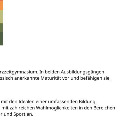
ienbearatung
Fachklasse Grafik
t
Kindergarten & Basisstufe
Förderangebote
lschule
FMS und Vollzeitschulen mit BM
ldienste
Betreuungsangebote
Schulliste
usbildung Pflege HF oder Studium Pflege FH
ldung
itäre Ausbildung, akademische Ausbildung,
t, Weiterbildung, Forschung, Entwicklung, Dienstleistungen,
en Hochschule Luzern hslu
e Luzern, PH Luzern, UniLU, swissuniversities
Kurzzeitgymnasium. In beiden Ausbildungsgängen
ssisch anerkannte Maturität vor und befähigen sie,
gesmutter, Freiwilliges Kindergarten Jahr
erung
Kindergarten & Basisstufe
ns mit den Idealen einer umfassenden Bildung.
 mit zahlreichen Wahlmöglichkeiten in den Bereichen
r und Sport an.