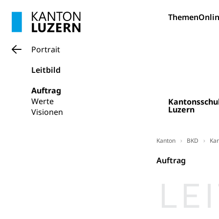
Pilotprojekt
Erwachsenenb
Themen
Onlin
Umschulung, zwe
Grundkompetenze
Erwachsene
Portrait
Berufliche Gr
Fachperson B
Lehre, Berufsfac
Leitbild
Allgemeinbil
Auftrag
Schulen und 
Hochschule F
Bildung & Be
Werte
Kantonsschu
Luzern
Visionen
Fremdsprache
Studium, Hochsc
Berufsabschl
Information
Campus Hor
Mittelschulen
Kanton
BKD
Kan
Berufslehre (
Pädagogische
Gymnasium, Hand
Auftrag
Informatikmitte
Berufsmaturi
und Vollzeitsch
Berufsbildung
Obligatorische
Fach- & Wirt
Schulpflicht, S
Psychomotorik, 