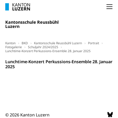
(gewaltpraevention.lu.ch)
Entlassung, Stellenverlust, Arbeitsmangel,
Na
Unterbeschäftigung, Arbeitslosenversicherung,
Arbeitsgericht
Arbeitslosenentschädigung
Schlichtungsbehörde Arbeit
Kantonsschule Reussbühl
Luzern
Arbeitslosigkeit (gruezi.lu.ch)
Berufliche Selbständigkeit
Arbeitslosigkeit und Stellensuche (WAS
selbständig Erwerbender, Freiberufler
Luzern)
Kanton
BKD
Kantonsschule Reussbühl Luzern
Portrait
Unterstützung der Wirtschaftsförderung
Fotogalerie
Pensionierung
Schuljahr 2024/2025
Arbeitslosenentschädigung (WAS Luzern)
Lunchtime-Konzert Perkussions-Ensemble 28. Januar 2025
Luzern
Frühpensionierung, Altersrente, berufliche
Lunchtime-Konzert Perkussions-Ensemble 28. Januar
Vorsorge, Altersvorsorge
Handelsregister Luzern
2025
Dienststelle Steuern - Wissenswertes
AHV-Altersrente (WAS Luzern)
Selbständige (WAS Luzern)
LUPK - Luzerner Pensionskasse
Bildung und Forschung
Altersvorsorge (gruezi.lu.ch)
Wissenschaftsförderung
Forschungsförderung, Wissenschaftsmarketing,
Wissenschaft, Forschung, Entwicklung, Projekte
© 2026 Kanton Luzern