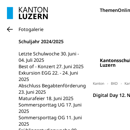
Bildung und Fo
Themen
Onlin
Wissenschaft
Forschungsförde
Fotogalerie
Pilotprojekt
Erwachsenenb
Schuljahr 2024/2025
Umschulung, zwe
Grundkompetenze
Letzte Schulwoche 30. Juni -
04. Juli 2025
Kantonsschu
Erwachsene
Berufliche Gr
Luzern
Best of - Konzert 27. Juni 2025
Exkursion EGG 22. - 24. Juni
Fachperson B
Lehre, Berufsfac
2025
Allgemeinbil
Kanton
BKD
Kan
Abschluss Begabtenförderung
23. Juni 2025
Schulen und 
Hochschule F
Bildung & Be
Digital Day 12.
Maturafeier 18. Juni 2025
Fremdsprache
Studium, Hochsc
Berufsabschl
Sommersporttag UG 17. Juni
2025
Information
Campus Hor
Mittelschulen
Sommersporttag OG 11. Juni
Berufslehre (
2025
Pädagogische
Gymnasium, Hand
Informatikmitte