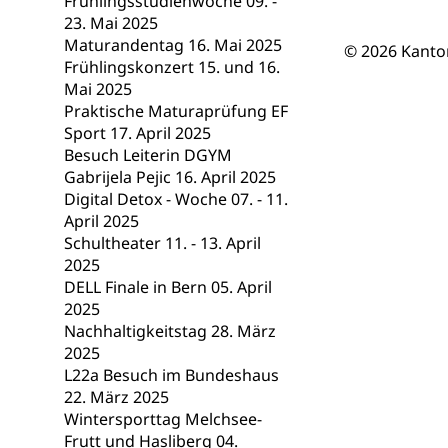
Frühlingsstudienwoche 09. -
Berufsmaturi
und Vollzeitsch
23. Mai 2025
Maturandentag 16. Mai 2025
© 2026 Kanto
Berufsbildung
Obligatorische
Frühlingskonzert 15. und 16.
Mai 2025
Fach- & Wirt
Schulpflicht, S
Praktische Maturaprüfung EF
Psychomotorik, 
Gymnasien & 
Sport 17. April 2025
Besuch Leiterin DGYM
Kantonale S
Stipendien un
Gesundheits
Gabrijela Pejic 16. April 2025
Sonderschul
Studienbeihilfe
Digital Detox - Woche 07. - 11.
April 2025
Heilpädagogi
Stipendien U
Universität
Schultheater 11. - 13. April
2025
Fachstelle St
Technische Hoch
DELL Finale in Bern 05. April
Hochschulbildung
Finanzielle 
Hochschule Luze
2025
(Dachorganisati
Nachhaltigkeitstag 28. März
2025
swissunivers
Vorschule
L22a Besuch im Bundeshaus
22. März 2025
Kindergarten, Ki
Wintersporttag Melchsee-
Frutt und Hasliberg 04.
Kinderbetre