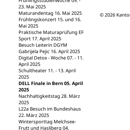
Frühlingsstudienwoche 09. -
Berufsmaturi
und Vollzeitsch
23. Mai 2025
Maturandentag 16. Mai 2025
© 2026 Kanto
Berufsbildung
Obligatorische
Frühlingskonzert 15. und 16.
Mai 2025
Fach- & Wirt
Schulpflicht, S
Praktische Maturaprüfung EF
Psychomotorik, 
Gymnasien & 
Sport 17. April 2025
Besuch Leiterin DGYM
Kantonale S
Stipendien un
Gesundheits
Gabrijela Pejic 16. April 2025
Sonderschul
Studienbeihilfe
Digital Detox - Woche 07. - 11.
April 2025
Heilpädagogi
Stipendien U
Universität
Schultheater 11. - 13. April
2025
Fachstelle St
Technische Hoch
DELL Finale in Bern 05. April
Hochschulbildung
Finanzielle 
Hochschule Luze
2025
(Dachorganisati
Nachhaltigkeitstag 28. März
2025
swissunivers
Vorschule
L22a Besuch im Bundeshaus
22. März 2025
Kindergarten, Ki
Wintersporttag Melchsee-
Frutt und Hasliberg 04.
Kinderbetre