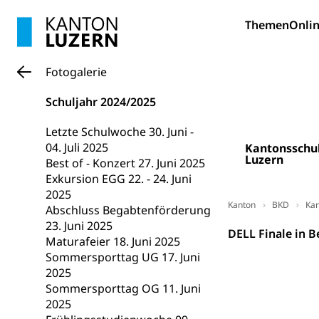
Bildung und Fo
Themen
Onlin
Wissenschaft
Forschungsförde
Fotogalerie
Pilotprojekt
Erwachsenenb
Schuljahr 2024/2025
Umschulung, zwe
Grundkompetenze
Letzte Schulwoche 30. Juni -
04. Juli 2025
Kantonsschu
Erwachsene
Berufliche Gr
Luzern
Best of - Konzert 27. Juni 2025
Exkursion EGG 22. - 24. Juni
Fachperson B
Lehre, Berufsfac
2025
Allgemeinbil
Kanton
BKD
Kan
Abschluss Begabtenförderung
23. Juni 2025
Schulen und 
Hochschule F
Bildung & Be
DELL Finale in B
Maturafeier 18. Juni 2025
Fremdsprache
Studium, Hochsc
Berufsabschl
Sommersporttag UG 17. Juni
2025
Information
Campus Hor
Mittelschulen
Sommersporttag OG 11. Juni
Berufslehre (
2025
Pädagogische
Gymnasium, Hand
Informatikmitte