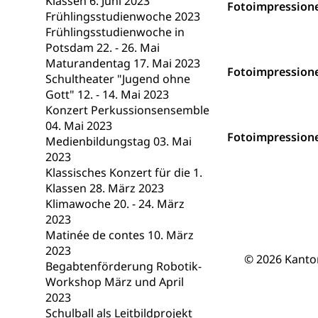
Klassen 6. Juni 2023
Berufsmaturi
Fotoimpressione
und Vollzeitsch
Frühlingsstudienwoche 2023
Frühlingsstudienwoche in
Berufsbildung
Obligatorische
Potsdam 22. - 26. Mai
Maturandentag 17. Mai 2023
Fach- & Wirt
Schulpflicht, S
Fotoimpressione
Schultheater "Jugend ohne
Psychomotorik, 
Gymnasien & 
Gott" 12. - 14. Mai 2023
Konzert Perkussionsensemble
Kantonale S
Stipendien un
Gesundheits
04. Mai 2023
Sonderschul
Fotoimpressione
Studienbeihilfe
Medienbildungstag 03. Mai
2023
Heilpädagogi
Stipendien U
Universität
Klassisches Konzert für die 1.
Klassen 28. März 2023
Fachstelle St
Technische Hoch
Klimawoche 20. - 24. März
Hochschulbildung
Finanzielle 
Hochschule Luze
2023
(Dachorganisati
Matinée de contes 10. März
2023
© 2026 Kanto
swissunivers
Vorschule
Begabtenförderung Robotik-
Workshop März und April
Kindergarten, Ki
2023
Schulball als Leitbildprojekt
Kinderbetre