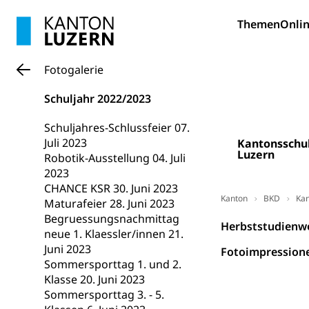
Bildung und Fo
Themen
Onlin
Wissenschaft
Forschungsförde
Fotogalerie
Pilotprojekt
Erwachsenenb
Schuljahr 2022/2023
Umschulung, zwe
Grundkompetenze
Schuljahres-Schlussfeier 07.
Juli 2023
Kantonsschu
Erwachsene
Berufliche Gr
Luzern
Robotik-Ausstellung 04. Juli
2023
Fachperson B
Lehre, Berufsfac
CHANCE KSR 30. Juni 2023
Allgemeinbil
Kanton
BKD
Kan
Maturafeier 28. Juni 2023
Begruessungsnachmittag
Schulen und 
Hochschule F
Bildung & Be
Herbststudienwo
neue 1. Klaessler/innen 21.
Fremdsprache
Studium, Hochsc
Berufsabschl
Juni 2023
Fotoimpression
Sommersporttag 1. und 2.
Information
Campus Hor
Mittelschulen
Klasse 20. Juni 2023
Berufslehre (
Sommersporttag 3. - 5.
Pädagogische
Gymnasium, Hand
Informatikmitte