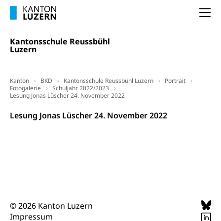
(gewaltpraevention.lu.ch)
Entlassung, Stellenverlust, Arbeitsmangel,
Na
Unterbeschäftigung, Arbeitslosenversicherung,
Arbeitsgericht
Arbeitslosenentschädigung
Schlichtungsbehörde Arbeit
Kantonsschule Reussbühl
Luzern
Arbeitslosigkeit (gruezi.lu.ch)
Berufliche Selbständigkeit
Arbeitslosigkeit und Stellensuche (WAS
selbständig Erwerbender, Freiberufler
Luzern)
Kanton
BKD
Kantonsschule Reussbühl Luzern
Portrait
Unterstützung der Wirtschaftsförderung
Fotogalerie
Pensionierung
Schuljahr 2022/2023
Arbeitslosenentschädigung (WAS Luzern)
Lesung Jonas Lüscher 24. November 2022
Luzern
Frühpensionierung, Altersrente, berufliche
Lesung Jonas Lüscher 24. November 2022
Vorsorge, Altersvorsorge
Handelsregister Luzern
Dienststelle Steuern - Wissenswertes
AHV-Altersrente (WAS Luzern)
Selbständige (WAS Luzern)
LUPK - Luzerner Pensionskasse
Bildung und Forschung
Altersvorsorge (gruezi.lu.ch)
Wissenschaftsförderung
Forschungsförderung, Wissenschaftsmarketing,
© 2026 Kanton Luzern
Wissenschaft, Forschung, Entwicklung, Projekte
Impressum