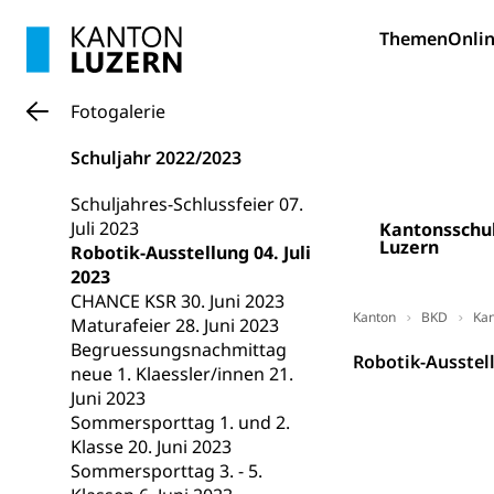
Bildung und Fo
Themen
Onlin
Wissenschaft
Forschungsförde
Fotogalerie
Pilotprojekt
Erwachsenenb
Schuljahr 2022/2023
Umschulung, zwe
Grundkompetenze
Schuljahres-Schlussfeier 07.
Juli 2023
Kantonsschu
Erwachsene
Berufliche Gr
Luzern
Robotik-Ausstellung 04. Juli
2023
Fachperson B
Lehre, Berufsfac
CHANCE KSR 30. Juni 2023
Allgemeinbil
Kanton
BKD
Kan
Maturafeier 28. Juni 2023
Begruessungsnachmittag
Schulen und 
Hochschule F
Bildung & Be
Robotik-Ausstell
neue 1. Klaessler/innen 21.
Fremdsprache
Studium, Hochsc
Berufsabschl
Juni 2023
Sommersporttag 1. und 2.
Information
Campus Hor
Mittelschulen
Klasse 20. Juni 2023
Berufslehre (
Sommersporttag 3. - 5.
Pädagogische
Gymnasium, Hand
Informatikmitte