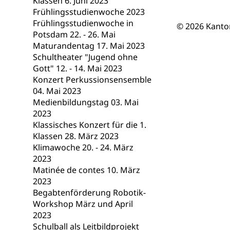
Klassen 6. Juni 2023
Berufsmaturi
und Vollzeitsch
Frühlingsstudienwoche 2023
Frühlingsstudienwoche in
© 2026 Kanto
Berufsbildung
Obligatorische
Potsdam 22. - 26. Mai
Maturandentag 17. Mai 2023
Fach- & Wirt
Schulpflicht, S
Schultheater "Jugend ohne
Psychomotorik, 
Gymnasien & 
Gott" 12. - 14. Mai 2023
Konzert Perkussionsensemble
Kantonale S
Stipendien un
Gesundheits
04. Mai 2023
Sonderschul
Studienbeihilfe
Medienbildungstag 03. Mai
2023
Heilpädagogi
Stipendien U
Universität
Klassisches Konzert für die 1.
Klassen 28. März 2023
Fachstelle St
Technische Hoch
Klimawoche 20. - 24. März
Hochschulbildung
Finanzielle 
Hochschule Luze
2023
(Dachorganisati
Matinée de contes 10. März
2023
swissunivers
Vorschule
Begabtenförderung Robotik-
Workshop März und April
Kindergarten, Ki
2023
Schulball als Leitbildprojekt
Kinderbetre