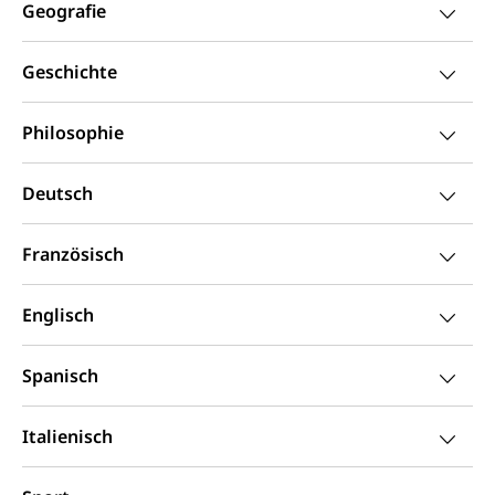
Geografie
Strafregisterauszug bestellen
Nationalität, Staatsangehörigkeit,
Staatsbürgerschaft, Bürgerrecht, Erwerb des
Waffen, Sprengstoffe und Pyrotechnik
Bürgerrechts, Verlust des Bürgerrechts,
Geschichte
Einbürgerungsverfahren
Reisepass, Identitätskarte
Einbürgerungen
Geburt
Strassenverkehrsamt (Führerausweis,
Philosophie
Fahrzeugausweis)
Geburtsurkunde, Geburtsschein, Geburtsanzeige
Namensänderungen
Deutsch
Familienzulagen (WAS Luzern)
Kinder und Jugendliche
Schwangerschaft / Geburt (gruezi.lu.ch)
Mündigkeit, Kindesschutz, Jugendschutz
Französisch
Kinder- und Jugendförderung
Pflege / Pflegeheim
Englisch
Psychische Gesundheit
Hauspflege, spitalexterne Pflege, Spitex
IV für Kinder und Jugendliche (WAS Luzern)
Spanisch
Betreuende Angehörige
Religion
Pflegeheimliste und freie Pflegeplätze
Kirche, Gottesdienst, Seelsorge,
Italienisch
Religionsgemeinschaft
Betreuung von Angehörigen (WAS Luzern)
Religionsvielfalt Im Kanton Luzern (unilu)
Sport