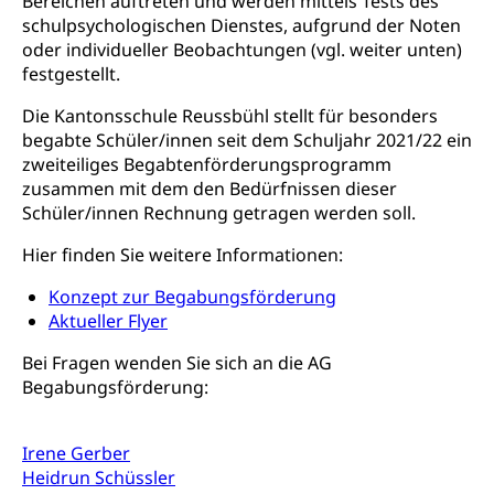
Bereichen auftreten und werden mittels Tests des
schulpsychologischen Dienstes, aufgrund der Noten
IV-Leistungen (WAS Luzern)
Archive und Bibliotheken
oder individueller Beobachtungen (vgl. weiter unten)
Bücher, Bundesarchiv, Landesbibliothek
festgestellt.
Die Kantonsschule Reussbühl stellt für besonders
Staatsarchiv Luzern
Kulturelle Einrichtungen
begabte Schüler/innen seit dem Schuljahr 2021/22 ein
Zentral- und Hochschulbibliothek
Museen, Theater, Bibliotheken
zweiteiliges Begabtenförderungsprogramm
zusammen mit dem den Bedürfnissen dieser
Archiv der Denkmalpflege
Dienststelle Kultur
Kulturförderung
Schüler/innen Rechnung getragen werden soll.
Kunst & Kultur (Luzern Tourismus)
Kulturpolitik, Sprachförderung, Denkmalpflege,
Hier finden Sie weitere Informationen:
kulturelles Angebot, Kulturerbe, kulturelles Erbe,
Nachwuchsförderung, Vermittlung, Selektive
Konzept zur Begabungsförderung
Förderung, Kulturausschreibungen, Kulturpreis,
Aktueller Flyer
Werkbeitrag, Produktionsbeitrag, Recherche,
Bildende Kunst, Angewandte Kunst, Theater/Tanz,
Bei Fragen wenden Sie sich an die AG
Musik, Entwicklung, Programmbeiträge,
Begabungsförderung:
Filmförderung, Regionale Förderfonds,
Werkankäufe, Kunstankäufe, Kunst und Bau, Schule
und Kultur, Kulturgesuche, Kulturvermittlung
Irene Gerber
Kulturförderung und Vermittlung
Heidrun Schüssler