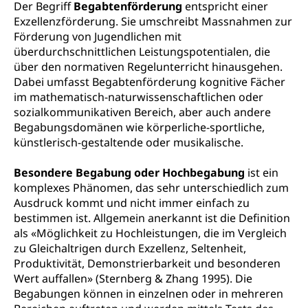
Fachstelle Sucht Region Luzern
Gesundheitsversorgung
Opferhilfe
Der Begriff
Begabtenförderung
entspricht einer
Exzellenzförderung. Sie umschreibt Massnahmen zur
Drogen (Polizei)
Gesundheitsversorgung, Spital, Pflegeinitiative,
Arbeitslosenversicherung (WAS Luzern)
Förderung von Jugendlichen mit
Ambulant vor stationär, AVOS, Patientendossier
Sucht
überdurchschnittlichen Leistungspotentialen, die
Invalidenversicherung (WAS Luzern)
über den normativen Regelunterricht hinausgehen.
Gesundheitsversorgung
AHV / IV
Soziale Sicherheit
Dabei umfasst Begabtenförderung kognitive Fächer
Altersrente, Invalidenrente, Witwenrente,
im mathematisch-naturwissenschaftlichen oder
Sozialversicherung, Vorsorgeeinrichtung,
sozialkommunikativen Bereich, aber auch andere
Pensionskasse, erste Säule, zweite Säule, dritte
Begabungsdomänen wie körperliche-sportliche,
Säule, Hilflosenentschädigung,
künstlerisch-gestaltende oder musikalische.
Ergänzungsleistungen, Altersvorsorge,
Todesfallversicherung
Besondere Begabung oder Hochbegabung
ist ein
Hilfslosenentschädigung (WAS Luzern)
komplexes Phänomen, das sehr unterschiedlich zum
Behinderung
Ausdruck kommt und nicht immer einfach zu
AHV-Hinterlassenenrente (WAS Luzern)
Körperbehinderung, körperliche Behinderung,
bestimmen ist. Allgemein anerkannt ist die Definition
geistige Behinderung, psychische Behinderung,
als «Möglichkeit zu Hochleistungen, die im Vergleich
AHV-Beiträge (WAS Luzern)
Erwerbsunfähigkeit, Behinderte
zu Gleichaltrigen durch Exzellenz, Seltenheit,
Informationsstelle AHV/IV
Produktivität, Demonstrierbarkeit und besonderen
Inklusion im Sport
Wert auffallen» (Sternberg & Zhang 1995). Die
Ergänzungsleistungen (EL) (WAS Luzern)
Menschen mit Behinderungen
Begabungen können in einzelnen oder in mehreren
Kultur und Medien
AHV-Altersrente (WAS Luzern)