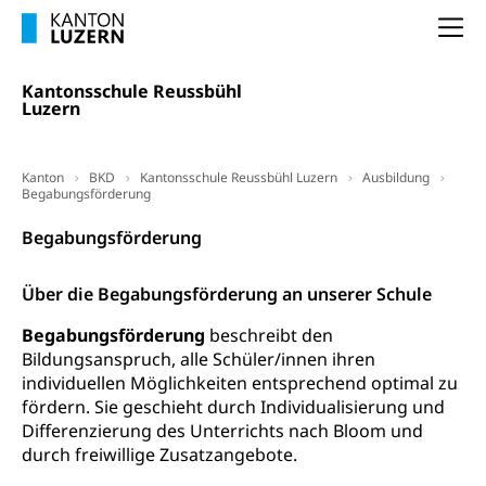
Luzern)
Trinkwasser
Prävention
Na
Kranken- und Unfallversicherung
Lebensmittel
Gesundheitsvorsorge, Wellness, Unfallverhütung,
Suchtprävention, Alkoholprävention,
Kantonsschule Reussbühl
Tabakprävention, Primärprävention,
Luzern
Sekundärprävention, Tertiärprävention
Darmkrebsvorsorge
Soziale Sicherheit
Kanton
BKD
Kantonsschule Reussbühl Luzern
Ausbildung
Kantonales Tabakpräventionsprogramm
Begabungsförderung
Sozialversicherungen, Sozialpolitik,
Arbeitslosenversicherung,
Gesundheitsförderung
Begabungsförderung
Mutterschaftsversicherung, Krankenversicherung,
Unfallversicherung, Invalidenversicherung,
Prävention (Polizei)
Sozialhilfe
Über die Begabungsförderung an unserer Schule
Suchtprävention
Kranken- und Unfallversicherung
Sucht und Drogen
Begabungsförderung
beschreibt den
Gesundheitsversorgung
(gruezi.lu.ch)
Bildungsanspruch, alle Schüler/innen ihren
Drogenabhängigkeit, Drogensucht,
individuellen Möglichkeiten entsprechend optimal zu
Medikamentenabhängigkeit,
Krankenversicherung (WAS Luzern)
Arzneimittelabhängigkeit, Suchtkrankheit,
fördern. Sie geschieht durch Individualisierung und
Existenzsicherung - Sozialhilfe
Drogenabhängige, Drogensüchtige,
Differenzierung des Unterrichts nach Bloom und
Betäubungsmittel, Suchtmittel, Psychopharmaka
durch freiwillige Zusatzangebote.
Soziales und Gesellschaft (Dienststelle)