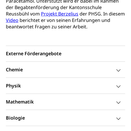
Paracetamol. Unterstützt wird er dabei im Rahmen
Strassenverkehrsamt
der Begabtenförderung der Kantonsschule
Verkehr und Infrastruktur vif
Zivilstand
Reussbühl vom
Projekt Berzelius
der PHSG. In diesem
Video
berichtet er von seinen Erfahrungen und
Kantonsstrassen
Geburt, Heirat, Ehe, Partnerschaft, Tod,
beantwortet Fragen zu seiner Arbeit.
Zivilstandsamt, Zivilstandsregiste
Zivilstandswesen
Adoption
Adoptivkind, Adoptiveltern, Adoptionsvermittlung,
Externe Förderangebote
Adoptionsverfahren, elterliche Gewalt, elterliche
Sorge
Chemie
Adoption
Aufenthaltsbewilligungen
Niederlassungsbewilligung, Aufenthalt,
Physik
Niederlassung, Wohnsitz
Mathematik
Amt für Migration
Ausweise und Bescheinigungen
Reisepass, Identitätskarte, Visum, Geburtsurkunde
Biologie
Jagdausweis, Fischereiausweis
Einbürgerung