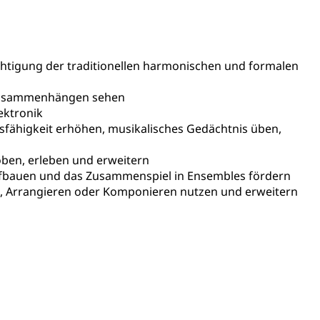
AHV-Altersrente (WAS Luzern)
Behinderung, Erwerbsunfähigkeit, Behinderte
chtigung der traditionellen harmonischen und formalen
n Zusammenhängen sehen
ektronik
nsfähigkeit erhöhen, musikalisches Gedächtnis üben,
ben, erleben und erweitern
Denkmalpflege
aufbauen und das Zusammenspiel in Ensembles fördern
en, Arrangieren oder Komponieren nutzen und erweitern
ulturelles Erbe, Nachwuchsförderung, Vermittlung, Selektive
, Recherche, Bildende Kunst, Angewandte Kunst,
örderfonds, Werkankäufe, Kunstankäufe, Kunst und Bau,