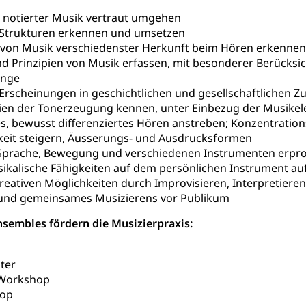
ch notierter Musik vertraut umgehen
stelle AHV/IV
Ergänzungsleistungen (EL) (WAS Luzern)
ng, körperliche Behinderung, geistige Behinderung, psychische 
Strukturen erkennen und umsetzen
n (WAS Luzern)
 Sport
Menschen mit Behinderungen
 von Musik verschiedenster Herkunft beim Hören erkennen
d Prinzipien von Musik erfassen, mit besonderer Berücksi
en
nge
 Erscheinungen in geschichtlichen und gesellschaftliche
ien der Tonerzeugung kennen, unter Einbezug der Musikel
ibliotheken
tes, bewusst differenziertes Hören anstreben; Konzentratio
rchiv, Landesbibliothek
gkeit steigern, Äusserungs- und Ausdrucksformen
Sprache, Bewegung und verschiedenen Instrumenten erpro
 Luzern
Zentral- und Hochschulbibliothek
Archiv der 
richtungen
sikalische Fähigkeiten auf dem persönlichen Instrument 
reativen Möglichkeiten durch Improvisieren, Interpretier
, Bibliotheken
s und gemeinsames Musizierens vor Publikum
Kultur
Kunst & Kultur (Luzern Tourismus)
ng
nsembles fördern die Musizierpraxis:
prachförderung, Denkmalpflege, kulturelles Angebot, Kulturerbe, k
urausschreibungen, Kulturpreis, Werkbeitrag, Produktionsbeitrag
ter
usik, Entwicklung, Programmbeiträge, Filmförderung, Regionale F
r, Kulturgesuche, Kulturvermittlung
-Workshop
hop