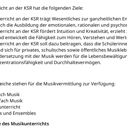
orge, Wellness, Unfallverhütung, Suchtprävention, Alkoholprävent
cht an der KSR hat die folgenden Ziele:
ion, Tertiärprävention
rricht an der KSR trägt Wesentliches zur ganzheitlichen En
rsorge
Kantonales Tabakpräventionsprogramm
Gesu
heit
ch die Ausbildung der emotionalen, rationalen und psycho
tion
Gesundheitsversorgung
rricht an der KSR fördert Intuition und Kreativität, erzi
ngen, Sozialpolitik, Arbeitslosenversicherung, Mutterschaftsvers
erung, Sozialhilfe
d entwickelt die Fähigkeit zum Hören, Verstehen und Wert
rricht an der KSR soll dazu beitragen, dass die Schülerin
Unfallversicherung (gruezi.lu.ch)
Krankenversicherung 
ogen
d sich für privates, schulisches sowie öffentliches Musik
dersetzung mit der Musik werden für die Lebensbewältigun
Gesellschaft (Dienststelle)
Opferhilfe
Arbeitslosenver
eit, Drogensucht, Medikamentenabhängigkeit, Arzneimittelabhän
zentrationsfähigkeit und Durchhaltevermögen.
 Betäubungsmittel, Suchtmittel, Psychopharmaka
sicherung (WAS Luzern)
Soziale Sicherheit
ucht Region Luzern
Drogen (Polizei)
Sucht
ersorgung
eiche stehen für die Musikvermittlung zur Verfügung:
rgung, Spital, Pflegeinitiative, Ambulant vor stationär, AVOS, Pat
ach Musik
versorgung
fach Musik
nterricht
alidenrente, Witwenrente, Sozialversicherung, Vorsorgeeinrichtung, 
ädigung, Ergänzungsleistungen, Altersvorsorge, Todesfallversiche
is und Ensembles
e des Musikunterrichts
tschädigung (WAS Luzern)
AHV-Hinterlassenenrente (WA