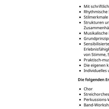
Mit schriftli
Informations
Körperbehinderu
Rhythmische 
IV-Leistunge
Inklusion im
Stilmerkmale
Strukturen un
Kultur und Medi
Zusammenhä
Musikalische
Grundprinzip
Archive und B
Sensibilisier
Bücher, Bundesa
Erlebnisfähi
von Stimme, 
Staatsarchiv
Kulturelle Ein
Praktisch-mu
Die eigenen k
Museen, Theater
Individuelle
Dienststelle 
Kulturförderu
Die folgenden E
Kulturpolitik, S
Chor
Förderung, Kult
Streichorches
Theater/Tanz, M
Schule und Kultu
Perkussions
Band-Works