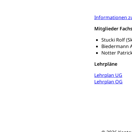
Kulturförder
Mobilität
Informationen z
Schiene und öf
Mitglieder Fach
Schienenverkehr,
Stucki Rolf (
Biedermann A
Verkehrsver
Schifffahrt
Notter Patric
Schiffsverkehr, B
Lehrpläne
Schifffahrt 
Strasse
Lehrplan UG
Lehrplan OG
Autoverkehr, La
Individualverkeh
zentras (Bet
Persönliches
Zivilstand