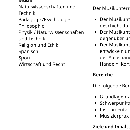
Musik
Gesundheitsvors
Naturwissenschaften und
Der Musikunterri
Sekundärprävent
Technik
Der Musikunte
Pädagogik/Psychologie
Darmkrebsvo
Soziale Sicher
geschieht dur
Philosophie
Suchtpräven
Der Musikunte
Physik / Naturwissenschaften
Sozialversicheru
Invalidenversich
gegenüber un
und Technik
Der Musikunte
Religion und Ethik
Kranken- und 
Sucht und Dr
entwickeln un
Spanisch
der Auseinan
Sport
Soziales und 
Drogenabhängigk
Handeln, Kon
Wirtschaft und Recht
Drogensüchtige,
Invalidenver
Bereiche
Fachstelle S
Gesundheitsv
Die folgende Ber
Gesundheitsverso
Grundlagenf
Gesundheits
AHV / IV
Schwerpunkt
Instrumentalu
Altersrente, Inv
Hilflosenentsch
Musizierprax
Ziele und Inhalt
Hilfslosenen
Behinderung