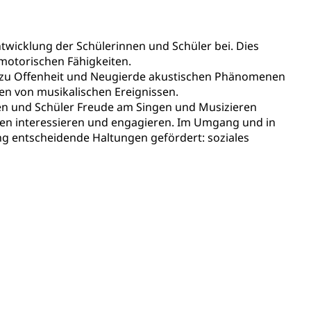
ion, Tabakprävention, Primärprävention,
twicklung der Schülerinnen und Schüler bei. Dies
ndheitsförderung
Prävention (Polizei)
motorischen Fähigkeiten.
eht zu Offenheit und Neugierde akustischen Phänomenen
icherung, Krankenversicherung, Unfallversicherung,
en von musikalischen Ereignissen.
nen und Schüler Freude am Singen und Musizieren
(WAS Luzern)
Existenzsicherung - Sozialhilfe
leben interessieren und engagieren. Im Umgang und in
g entscheidende Haltungen gefördert: soziales
sicherung (WAS Luzern)
gigkeit, Suchtkrankheit, Drogenabhängige,
ientendossier
Pensionskasse, erste Säule, zweite Säule, dritte Säule,
rung
S Luzern)
AHV-Beiträge (WAS Luzern)