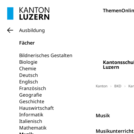
swissunivers
Vorschule
Themen
Onlin
Kindergarten, Ki
Kinderbetre
Ausbildung
Frühe Förde
Gesundheit und 
Fächer
Konsumenten
Bildnerisches Gestalten
Biologie
Kantonsschu
Konsumentenrech
Luzern
Chemie
Erschöpfung, nat
Deutsch
Englisch
Lebensmittel
Krankenversi
Kanton
BKD
Kan
Französisch
Unfallversicheru
Geografie
Mitglieder Fac
Geschichte
Krankenversi
Lebensmittels
Hauswirtschaft
Informatik
Obligatorisc
Musik
sichere Lebensmi
Italienisch
Mathematik
Trinkwasser
Prävention
Musikunterricht