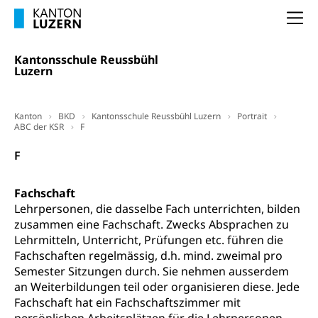
Krankenversicherung (WAS Luzern)
Lebensmittelsicherheit
Na
Prämienverbilligung (WAS Luzern)
sichere Lebensmittel, Lebensmittelkontrolle,
Lebensmittelhygiene, Produktesicherheit
Obligatorische Krankenversicherung (WAS
Kantonsschule Reussbühl
Luzern)
Luzern
Trinkwasser
Prävention
Kranken- und Unfallversicherung
Lebensmittel
Gesundheitsvorsorge, Wellness, Unfallverhütung,
Suchtprävention, Alkoholprävention,
Kanton
BKD
Kantonsschule Reussbühl Luzern
Portrait
Tabakprävention, Primärprävention,
ABC der KSR
F
Sekundärprävention, Tertiärprävention
F
Darmkrebsvorsorge
Soziale Sicherheit
Fachschaft
Kantonales Tabakpräventionsprogramm
Sozialversicherungen, Sozialpolitik,
Arbeitslosenversicherung,
Lehrpersonen, die dasselbe Fach unterrichten, bilden
Gesundheitsförderung
Mutterschaftsversicherung, Krankenversicherung,
zusammen eine Fachschaft. Zwecks Absprachen zu
Unfallversicherung, Invalidenversicherung,
Lehrmitteln, Unterricht, Prüfungen etc. führen die
Prävention (Polizei)
Sozialhilfe
Fachschaften regelmässig, d.h. mind. zweimal pro
Suchtprävention
Semester Sitzungen durch. Sie nehmen ausserdem
Kranken- und Unfallversicherung
Sucht und Drogen
an Weiterbildungen teil oder organisieren diese. Jede
Gesundheitsversorgung
(gruezi.lu.ch)
Fachschaft hat ein Fachschaftszimmer mit
Drogenabhängigkeit, Drogensucht,
Medikamentenabhängigkeit,
Krankenversicherung (WAS Luzern)