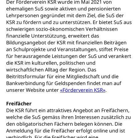
Der Förderverein KSR wurde im Mai 2021 von
Werkankäufe, Kunstankäufe, Kunst und Bau, Schule
ehemaligen SuS sowie aktiven und pensionierten
und Kultur, Kulturgesuche, Kulturvermittlung
Lehrpersonen gegründet mit dem Ziel, die SuS der
KSR zu fördern und zu unterstützen. Er bietet SuS aus
Kulturförderung und Vermittlung
schwierigen sozio-ökonomischen Verhältnissen
Angebote für Schulklassen
finanzielle Unterstützung, erweitert das
Mobilität
Bildungsangebot der KSR mit finanziellen Beiträgen
Zentralschweizer Filmförderung
an Schulprojekte und Veranstaltungen, stiftet Preise
Schiene und öffentlicher Verkehr
für herausragende Leistungen der SuS und verankert
Schienenverkehr, Zugverkehr, Bahnverkehr,
die KSR im kulturellen, politischen und
Transportmittel, öffentlicher Verkehr
wirtschaftlichen Alltag der Region. Das
Beitrittsformular für eine Mitgliedschaft und die
Verkehrsverbund Luzern VVL
Schifffahrt
Bankverbindung für Geldspenden findet man auf
unserer Website unter
«Förderverein KSR»
.
Öffentlicher Verkehr Luzern Mobil
Schiffsverkehr, Binnenschifffahrt, Seeschifffahrt,
Flussschifffahrt
Freifächer
Die KSR führt ein attraktives Angebot an Freifächern,
Schifffahrt (Strassenverkehrsamt)
Strasse
welche die SuS gemäss ihren Interessen zusätzlich zu
Autoverkehr, Lastwagenverkehr, Schwerverkehr,
den obligatorischen Fächern belegen können. Die
leistungsabhängige Schwerverkehrsabgabe,
Anmeldung für die Freifächer erfolgt online und ist
Langsamverkehr, Transportmittel, Auto, Motorrad,
verbindlich. Für die Freifächer wird eine