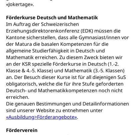
«Jokertage».
Informationsstelle AHV/IV
Inklusion im Sport
Ergänzungsleistungen (EL) (WAS Luzern)
Förderkurse Deutsch und Mathematik
Menschen mit Behinderungen
Kultur und Medien
Im Auftrag der Schweizerischen
AHV-Altersrente (WAS Luzern)
Erziehungsdirektorenkonferenz (EDK) müssen die
IV-Leistungen (WAS Luzern)
Kantone sicherstellen, dass alle Gymnasiast/innen vor
Archive und Bibliotheken
der Matura die basalen Kompetenzen für die
Bücher, Bundesarchiv, Landesbibliothek
allgemeine Studierfähigkeit in Deutsch und
Mathematik erreichen. Zu diesem Zweck bieten wir
Staatsarchiv Luzern
Kulturelle Einrichtungen
an der KSR spezielle Förderkurse in Deutsch (1.-2.
Zentral- und Hochschulbibliothek
Klasse & 4.-5. Klasse) und Mathematik (3.-5. Klassen)
Museen, Theater, Bibliotheken
an. Der Besuch dieser Kurse ist für all diejenigen SuS
Archiv der Denkmalpflege
Dienststelle Kultur
obligatorisch, welche die für ihre Stufe geforderten
Kulturförderung
Deutsch- und Mathematikkompetenzen noch nicht
Kunst & Kultur (Luzern Tourismus)
Kulturpolitik, Sprachförderung, Denkmalpflege,
erreichen.
kulturelles Angebot, Kulturerbe, kulturelles Erbe,
Die genauen Bestimmungen und Detailinformationen
Nachwuchsförderung, Vermittlung, Selektive
sind unserer Website zu entnehmen unter
Förderung, Kulturausschreibungen, Kulturpreis,
«Ausbildung>Förderangebote»
Werkbeitrag, Produktionsbeitrag, Recherche,
.
Bildende Kunst, Angewandte Kunst, Theater/Tanz,
Musik, Entwicklung, Programmbeiträge,
Förderverein
Filmförderung, Regionale Förderfonds,