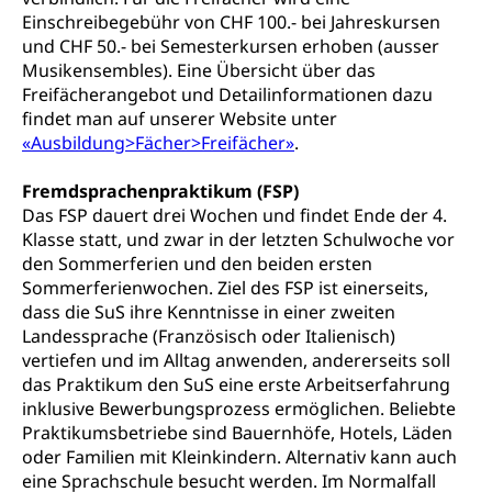
Individualverkehr
Einschreibegebühr von CHF 100.- bei Jahreskursen
und CHF 50.- bei Semesterkursen erhoben (ausser
zentras (Betrieb und Unterhalt LU, OW, NW,
Musikensembles). Eine Übersicht über das
ZG)
Freifächerangebot und Detailinformationen dazu
Persönliches
Strassenverkehrsamt
findet man auf unserer Website unter
«Ausbildung>Fächer>Freifächer»
.
Verkehr und Infrastruktur vif
Zivilstand
Kantonsstrassen
Geburt, Heirat, Ehe, Partnerschaft, Tod,
Fremdsprachenpraktikum (FSP)
Zivilstandsamt, Zivilstandsregiste
Das FSP dauert drei Wochen und findet Ende der 4.
Klasse statt, und zwar in der letzten Schulwoche vor
Zivilstandswesen
Adoption
den Sommerferien und den beiden ersten
Sommerferienwochen. Ziel des FSP ist einerseits,
Adoptivkind, Adoptiveltern, Adoptionsvermittlung,
dass die SuS ihre Kenntnisse in einer zweiten
Adoptionsverfahren, elterliche Gewalt, elterliche
Landessprache (Französisch oder Italienisch)
Sorge
vertiefen und im Alltag anwenden, andererseits soll
Adoption
Aufenthaltsbewilligungen
das Praktikum den SuS eine erste Arbeitserfahrung
inklusive Bewerbungsprozess ermöglichen. Beliebte
Niederlassungsbewilligung, Aufenthalt,
Praktikumsbetriebe sind Bauernhöfe, Hotels, Läden
Niederlassung, Wohnsitz
oder Familien mit Kleinkindern. Alternativ kann auch
eine Sprachschule besucht werden. Im Normalfall
Amt für Migration
Ausweise und Bescheinigungen