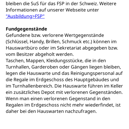
bleiben die SuS für das FSP in der Schweiz. Weitere
Reisepass, Identitätskarte, Visum, Geburtsurkunde
Informationen auf unserer Webseite unter
"Ausbildung>FSP"
Jagdausweis, Fischereiausweis
Einbürgerung
Fundgegenstände
Strafregisterauszug bestellen
Nationalität, Staatsangehörigkeit,
Gefundene bzw. verlorene Wertgegenstände
Staatsbürgerschaft, Bürgerrecht, Erwerb des
Waffen, Sprengstoffe und Pyrotechnik
(Schlüssel, Handy, Brillen, Schmuck etc.) können im
Bürgerrechts, Verlust des Bürgerrechts,
Einbürgerungsverfahren
Hauswartbüro oder im Sekretariat abgegeben bzw.
Reisepass, Identitätskarte
vom Besitzer abgeholt werden.
Einbürgerungen
Geburt
Strassenverkehrsamt (Führerausweis,
Taschen, Mappen, Kleidungsstücke, die in den
Fahrzeugausweis)
Turnhallen, Garderoben oder Gängen liegen bleiben,
Geburtsurkunde, Geburtsschein, Geburtsanzeige
legen die Hauswarte und das Reinigungspersonal auf
Namensänderungen
die Regale im Erdgeschoss des Hauptgebäudes und
Familienzulagen (WAS Luzern)
Kinder und Jugendliche
im Turnhallenbereich. Die Hauswarte führen im Keller
Schwangerschaft / Geburt (gruezi.lu.ch)
Mündigkeit, Kindesschutz, Jugendschutz
ein zusätzliches Depot mit verlorenen Gegenständen.
Wenn man einen verlorenen Gegenstand in den
Kinder- und Jugendförderung
Pflege / Pflegeheim
Regalen im Erdgeschoss nicht mehr wiederfindet, ist
daher bei den Hauswarten nachzufragen.
Psychische Gesundheit
Hauspflege, spitalexterne Pflege, Spitex
IV für Kinder und Jugendliche (WAS Luzern)
Betreuende Angehörige
Religion