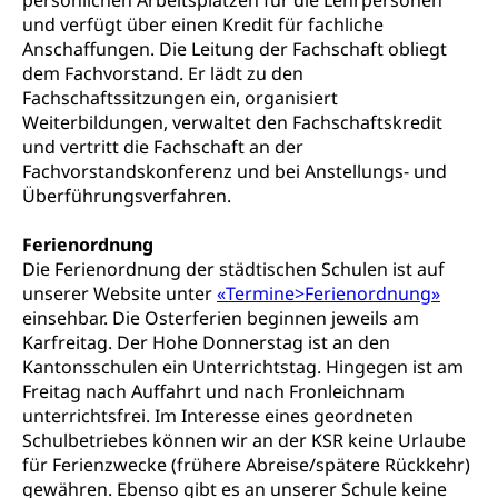
persönlichen Arbeitsplätzen für die Lehrpersonen
Arzneimittelabhängigkeit, Suchtkrankheit,
und verfügt über einen Kredit für fachliche
Existenzsicherung - Sozialhilfe
Drogenabhängige, Drogensüchtige,
Anschaffungen. Die Leitung der Fachschaft obliegt
Betäubungsmittel, Suchtmittel, Psychopharmaka
dem Fachvorstand. Er lädt zu den
Soziales und Gesellschaft (Dienststelle)
Fachschaftssitzungen ein, organisiert
Fachstelle Sucht Region Luzern
Gesundheitsversorgung
Opferhilfe
Weiterbildungen, verwaltet den Fachschaftskredit
Drogen (Polizei)
und vertritt die Fachschaft an der
Gesundheitsversorgung, Spital, Pflegeinitiative,
Arbeitslosenversicherung (WAS Luzern)
Ambulant vor stationär, AVOS, Patientendossier
Fachvorstandskonferenz und bei Anstellungs- und
Sucht
Invalidenversicherung (WAS Luzern)
Überführungsverfahren.
Gesundheitsversorgung
AHV / IV
Soziale Sicherheit
Ferienordnung
Altersrente, Invalidenrente, Witwenrente,
Die Ferienordnung der städtischen Schulen ist auf
Sozialversicherung, Vorsorgeeinrichtung,
unserer Website unter
«Termine>Ferienordnung»
Pensionskasse, erste Säule, zweite Säule, dritte
Säule, Hilflosenentschädigung,
einsehbar. Die Osterferien beginnen jeweils am
Ergänzungsleistungen, Altersvorsorge,
Karfreitag. Der Hohe Donnerstag ist an den
Todesfallversicherung
Kantonsschulen ein Unterrichtstag. Hingegen ist am
Freitag nach Auffahrt und nach Fronleichnam
Hilfslosenentschädigung (WAS Luzern)
Behinderung
unterrichtsfrei. Im Interesse eines geordneten
Schulbetriebes können wir an der KSR keine Urlaube
AHV-Hinterlassenenrente (WAS Luzern)
Körperbehinderung, körperliche Behinderung,
für Ferienzwecke (frühere Abreise/spätere Rückkehr)
geistige Behinderung, psychische Behinderung,
AHV-Beiträge (WAS Luzern)
Erwerbsunfähigkeit, Behinderte
gewähren. Ebenso gibt es an unserer Schule keine