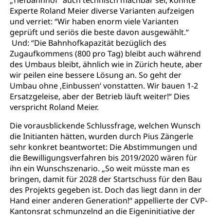
„Tiefbahnhof“ auch technisch machbar sei, konnte
Experte Roland Meier diverse Varianten aufzeigen
Kindes- und Erwachsenenschutzbehörden im
Umwelt und Bauen
und verriet: “Wir haben enorm viele Varianten
Kanton Luzern
geprüft und seriös die beste davon ausgewählt.“
Abfall
Und: “Die Bahnhofkapazität bezüglich des
Zugaufkommens (800 pro Tag) bleibt auch während
Abfallentsorgung, Kehrichtabfuhr, Müllabfuhr
des Umbaus bleibt, ähnlich wie in Zürich heute, aber
wir peilen eine bessere Lösung an. So geht der
Abfall und Entsorgung
Boden, Natur und Landschaft
Umbau ohne ‚Einbussen‘ vonstatten. Wir bauen 1-2
Gemeindeverbände für Abfallentsorgung
Bodenschutz, Landschaftsschutz, Gewässerschutz,
Ersatzgeleise, aber der Betrieb läuft weiter!“ Dies
Naturschutz, Umweltschutz
verspricht Roland Meier.
Natur (Dienststelle Landwirtschaft und
Chemie und Gifte
Die vorausblickende Schlussfrage, welchen Wunsch
Wald)
die Initianten hätten, wurden durch Pius Zängerle
Giftabfälle, Giftmüll, Schadstoffe, Giftstoffe, Störfall
sehr konkret beantwortet: Die Abstimmungen und
Natur- und Lanschaftsschutz (GEO-Portal
die Bewilligungsverfahren bis 2019/2020 wären für
Sonderabfälle und Gifte (Umweltberatung
rawi)
Eigentum
ihn ein Wunschszenario. „So weit müsste man es
Luzern)
Boden
Liegenschaft, Immobilie, Grundstück
bringen, damit für 2028 der Startschuss für den Bau
des Projekts gegeben ist. Doch das liegt dann in der
ÖREB-Kataster
Energie
Hand einer anderen Generation!“ appellierte der CVP-
Kantonsrat schmunzelnd an die Eigeninitiative der
Grundeigentümerabfrage
Strom, Energieversorgung, Stromversorgung,