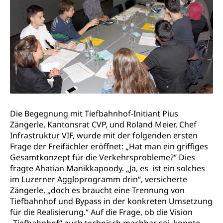
Steuern (Dienststelle)
Ombudsstellen
Vermittler, Vermittlungsstelle, Schlichtungsstelle,
Vermittlung, Schlichtung, Mediation
Umgang mit Beschwerden (Volksschulen)
Rassismus
Beschwerde Strassenverkehrsamt
Diskriminierung, Fremdenfeindlichkeit,
Gleichberechtigung
Beschwerdestelle Spitäler
Anlaufstelle Schutz vor Diskriminierung
Strafregister und Strafverfahren
Schlichtungsstelle SEG
Die Begegnung mit Tiefbahnhof-Initiant Pius
(fabia)
Strafrecht, Strafrechtspflege, Gerichtsverfahren,
Zängerle, Kantonsrat CVP, und Roland Meier, Chef
Strafregistereintrag, Strafregisterauszug,
Schutz vor Diskriminierung
Infrastruktur VIF, wurde mit der folgenden ersten
Kriminalität
Frage der Freifächler eröffnet: „Hat man ein griffiges
Gesamtkonzept für die Verkehrsprobleme?“ Dies
Strafverfahren Staatsanwaltschaft
Vormundschaft
fragte Ahatian Manikkapoody. „Ja, es ist ein solches
Strafregisterauszug bestellen (EJPD)
Vormund, Amtsvormund, Mündel,
im Luzerner Aggloprogramm drin“, versicherte
Vormundschaftsbehörde, Kindesschutz,
Zängerle, „doch es braucht eine Trennung von
Jugendschutz
Tiefbahnhof und Bypass in der konkreten Umsetzung
für die Realisierung.“ Auf die Frage, ob die Vision
Kindes- und Erwachsenenschutz KESB