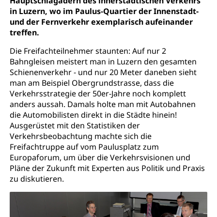
Hauptschlagadern des innerstädtischen Verkehrs
Zivilrecht, Zivilrechtspflege, Gerichtsverfahren
in Luzern, wo im Paulus-Quartier der Innenstadt-
Gleichstellung Menschen mit
Bezirksgerichte: Aufgaben und Verfahren
und der Fernverkehr exemplarisch aufeinander
Behinderungen
Betreibung und Konkurs
treffen.
Kosten im Zivilprozess
Schlichtungsbehörde Gleichstellung
Bankrott, Schulden, Zahlungsunfähigkeit, Pfändung
Die Freifachteilnehmer staunten: Auf nur 2
Schulden (gruezi.lu.ch)
Demokratie
Bahngleisen meistert man in Luzern den gesamten
Schienenverkehr - und nur 20 Meter daneben sieht
Betreibungsämter
Regierungsform, Stimm- und Wahlrecht,
man am Beispiel Obergrundstrasse, dass die
Stimmrecht, Abstimmungen, Wahlen, politische
Betreibungsverfahren
Verkehrsstrategie der 50er-Jahre noch komplett
Parteien, Grundfreiheiten, Pluralismus
anders aussah. Damals holte man mit Autobahnen
Konkursämter
Volksrechte
die Automobilisten direkt in die Städte hinein!
Kantonale Steuern
Ausgerüstet mit den Statistiken der
Finanzausgleich, Einkommenssteuer, Kopfsteuer,
Verkehrsbeobachtung machte sich die
Personalsteuer, Haushaltssteuer, Vermögenssteuer,
Freifachtruppe auf vom Paulusplatz zum
Verrechnungssteuer, Quellensteuer,
Europaforum, um über die Verkehrsvisionen und
Grundstückgewinnsteuer, Liegenschaftssteuer,
Pläne der Zukunft mit Experten aus Politik und Praxis
Handänderungssteuer, Grundsteuer, Kirchensteuer,
Gewerbesteuer, Vergnügungssteuer,
zu diskutieren.
Reklameplakatsteuer, Verkehrssteuer,
Erbschaftssteuer, Schenkungssteuer, Gewinn- und
Kapitalsteuer