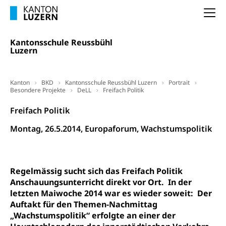
Waffenerwerbsschein, Waffenschein, Waffenbüro,
Waffentragen, Selbstverteidigung
Na
Waffen, Sprengstoffe und Pyrotechnik
Zivildienst
Kantonsschule Reussbühl
Luzern
Militärdienst
Bundesamt für Zivildienst ZIVI
Zivilschutz
Kanton
BKD
Kantonsschule Reussbühl Luzern
Portrait
Besondere Projekte
DeLL
Freifach Politik
Erwerbsausfallentschädigung (WAS Luzern)
Schutzdienstpflicht, Schutzraum,
Schutzraumbaupflicht
Freifach Politik
Zivilschutz
Montag, 26.5.2014, Europaforum, Wachstumspolitik
Staat und Recht
Regelmässig sucht sich das Freifach Politik
Gleichstellung von Frau und Mann
Anschauungsunterricht direkt vor Ort. In der
Diskriminierung, Gleichstellungsbüro, Mobbing
letzten Maiwoche 2014 war es wieder soweit: Der
Auftakt für den Themen-Nachmittag
Gleichstellung aller Geschlechter und
Zivilverfahren
„Wachstumspolitik“ erfolgte an einer der
Lebensformen