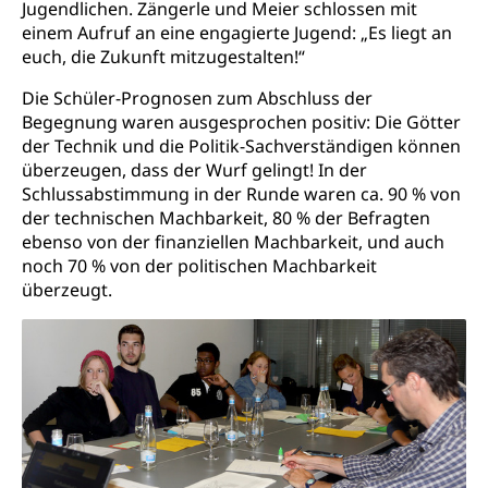
Jugendlichen. Zängerle und Meier schlossen mit
Energieverbrauch, Stromverbrauch, Energiequelle,
einem Aufruf an eine engagierte Jugend: „Es liegt an
Windenergie, Wasserkraft, Sonnenenergie, fossile
euch, die Zukunft mitzugestalten!“
Energie, erneuerbare Energie, Biomasse
Die Schüler-Prognosen zum Abschluss der
Energiefachstellenkonferenz Zentralschweiz
Grundbuch
Begegnung waren ausgesprochen positiv: Die Götter
Grundbucheintrag, Grundbuchamt,
der Technik und die Politik-Sachverständigen können
Grundeigentum, Grundstück
überzeugen, dass der Wurf gelingt!
In der
Schlussabstimmung in der Runde waren ca. 90 % von
Grundbuch
Luft und Klima
der technischen Machbarkeit, 80 % der Befragten
ebenso von der finanziellen Machbarkeit, und auch
Grundbuchplan mit Eigentümerabfrage
Luftreinhaltung, Luftverschmutzung, Klimaschutz,
noch 70 % von der politischen Machbarkeit
Klimaveränderung, Treibhauseffekt
(Geoportal)
überzeugt.
Atmosphäre, Luft, Klima (Geoportal)
Raumplanung
Klima
Raumplan, Nutzungsplan
Raumdatenpool
Richtplanung Kanton Luzern (ARE)
Raum und Wirtschaft rawi