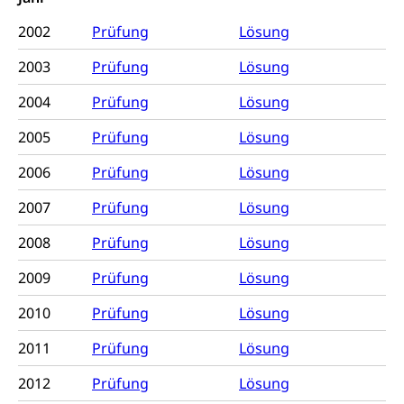
Gesundheitsversorgung
AHV / IV
Soziale Sicherheit
2002
Prüfung
Lösung
Altersrente, Invalidenrente, Witwenrente,
Sozialversicherung, Vorsorgeeinrichtung,
2003
Prüfung
Lösung
Pensionskasse, erste Säule, zweite Säule, dritte
Säule, Hilflosenentschädigung,
2004
Prüfung
Lösung
Ergänzungsleistungen, Altersvorsorge,
Todesfallversicherung
2005
Prüfung
Lösung
Hilfslosenentschädigung (WAS Luzern)
Behinderung
2006
Prüfung
Lösung
AHV-Hinterlassenenrente (WAS Luzern)
Körperbehinderung, körperliche Behinderung,
2007
Prüfung
Lösung
geistige Behinderung, psychische Behinderung,
AHV-Beiträge (WAS Luzern)
Erwerbsunfähigkeit, Behinderte
2008
Prüfung
Lösung
Informationsstelle AHV/IV
Inklusion im Sport
2009
Prüfung
Lösung
Ergänzungsleistungen (EL) (WAS Luzern)
Menschen mit Behinderungen
Kultur und Medien
2010
Prüfung
Lösung
AHV-Altersrente (WAS Luzern)
IV-Leistungen (WAS Luzern)
2011
Prüfung
Lösung
Archive und Bibliotheken
Bücher, Bundesarchiv, Landesbibliothek
2012
Prüfung
Lösung