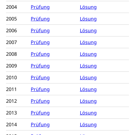
Konsumentenrechte, Produktsicherheit,
2004
Prüfung
Lösung
Frühe Förderung
Preisüberwachung, Preisüberwacher,
Konsumentenorganisation, parallele Einfuhr,
2005
Prüfung
Lösung
regionale Erschöpfung, nationale Erschöpfung,
internationale Erschöpfung, Preisabsprache, Kartell,
2006
Prüfung
Lösung
Cassis-deDijon-Prinzip
2007
Prüfung
Lösung
Lebensmittelkontrolle und
Krankenversicherung
2008
Prüfung
Verbraucherschutz
Lösung
Unfallversicherung, Berufsunfallversicherung,
Krankheit, Unfall, Prämienverbilligung,
2009
Prüfung
Lösung
Krankenkasse
2010
Prüfung
Lösung
Krankenversicherung (WAS Luzern)
Lebensmittelsicherheit
2011
Prüfung
Lösung
Prämienverbilligung (WAS Luzern)
sichere Lebensmittel, Lebensmittelkontrolle,
Lebensmittelhygiene, Produktesicherheit
2012
Prüfung
Lösung
Obligatorische Krankenversicherung (WAS
Luzern)
Trinkwasser
Prävention
2013
Prüfung
Lösung
Kranken- und Unfallversicherung
Lebensmittel
Gesundheitsvorsorge, Wellness, Unfallverhütung,
2014
Prüfung
Lösung
Suchtprävention, Alkoholprävention,
Tabakprävention, Primärprävention,