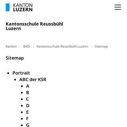
Na
Kantonsschule Reussbühl
Luzern
Kanton
BKD
Kantonsschule Reussbühl Luzern
Sitemap
Sitemap
Portrait
ABC der KSR
A
B
C
D
E
F
G