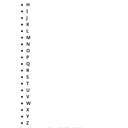
H
I
J
K
L
M
N
O
P
Q
R
S
T
U
V
W
X
Y
Z